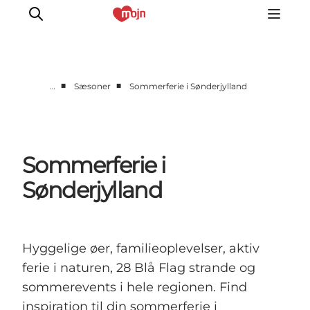
■
■
…
Sæsoner
Sommerferie i Sønderjylland
Oplevelser
Byer & Steder
Det sker
Sommerferie i
Overnatning
Sønderjylland
Planlæg din ferie
Booking
Hyggelige øer, familieoplevelser, aktiv
ferie i naturen, 28 Blå Flag strande og
sommerevents i hele regionen. Find
inspiration til din sommerferie i