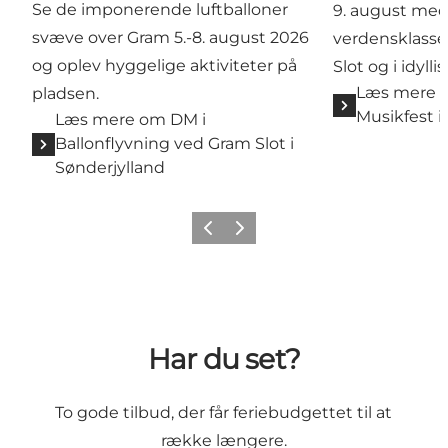
Se de imponerende luftballoner
9. august me
svæve over Gram 5.-8. august 2026
verdensklass
og oplev hyggelige aktiviteter på
Slot og i idyll
Læs mere 
pladsen.
Musikfest i
Læs mere om DM i
Ballonflyvning ved Gram Slot i
Sønderjylland
Forrige
Næste
Har du set?
To gode tilbud, der får feriebudgettet til at
række længere.