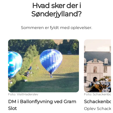
Hvad sker der i
Sønderjylland?
Sommeren er fyldt med oplevelser.
DM i Ballonflyvning ved Gram Slot
Schackenborg
Foto
:
VisitHaderslev
Foto
:
Schackenbor
DM i Ballonflyvning ved Gram
Schackenbor
Slot
Oplev Schacke