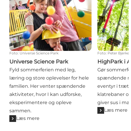
Foto
:
Universe Science Park
Foto
:
Peter Bjerke
Universe Science Park
HighPark i 
Fyld sommerferien med leg,
Gør sommerfer
læring og store oplevelser for hele
spændende me
familien. Her venter spændende
eventyr i træ
aktiviteter, hvor I kan udforske,
klatrebaner o
eksperimentere og opleve
giver sus i ma
Læs mere
sammen.
Læs mere