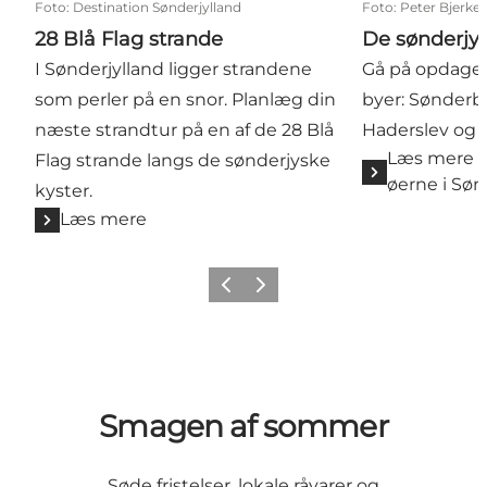
Foto
:
Destination Sønderjylland
Foto
:
Peter Bjerke
28 Blå Flag strande
De sønderjy
I Sønderjylland ligger strandene
Gå på opdagel
som perler på en snor. Planlæg din
byer: Sønderb
næste strandtur på en af de 28 Blå
Haderslev og 
Læs mere o
Flag strande langs de sønderjyske
øerne i Søn
kyster.
Læs mere
Forrige
Næste
Smagen af sommer
Søde fristelser, lokale råvarer og