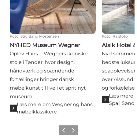
Foto
:
Stig Bang Mortensen
Foto
:
Raisfoto
NYHED Museum Wegner
Alsik Hotel 
Oplev Hans J. Wegners ikoniske
Nyd sommere
stole i Tønder, hvor design,
bedste luksu
håndværk og spændende
spaoplevelser 
fortællinger bringer dansk
over Alssund og
møbelkunst til live i et sprit nyt
og forkælelse.
Læs mere o
museum.
Spa i Sønd
Læs mere om Wegner og hans
møbelklassikere
Forrige
Næste