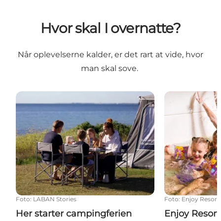
Hvor skal I overnatte?
Når oplevelserne kalder, er det rart at vide, hvor
man skal sove.
Her starter campingferien
Enjoy Resorts
Foto
:
LABAN Stories
Foto
:
Enjoy Resort
Her starter campingferien
Enjoy Resort