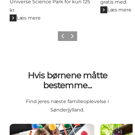
Universe Science Park for kun 125
gratis med.
Læs mere
kr.
Læs mere
Forrige
Næste
Hvis børnene måtte
bestemme...
Find jeres næste familieoplevelse i
Sønderjylland.
Universe Science Park
HighPark i Aa