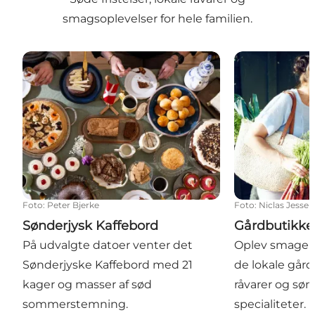
smagsoplevelser for hele familien.
Sønderjysk Kaffebord
Gårdbutikker
Foto
:
Peter Bjerke
Foto
:
Niclas Jessen
Sønderjysk Kaffebord
Gårdbutikke
På udvalgte datoer venter det
Oplev smagen 
Sønderjyske Kaffebord med 21
de lokale går
kager og masser af sød
råvarer og søn
sommerstemning.
specialiteter.