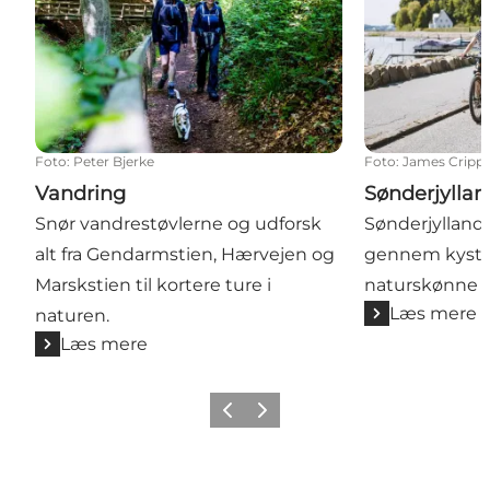
Foto
:
Peter Bjerke
Foto
:
James Cripp
Vandring
Sønderjyllan
Snør vandrestøvlerne og udforsk
Sønderjylland
alt fra Gendarmstien, Hærvejen og
gennem kystl
Marskstien til kortere ture i
naturskønne o
Læs mere
naturen.
Læs mere
Forrige
Næste