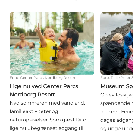
Lige nu ved Center Parcs Nordborg Resort
Museum Sønde
Foto
:
Center Parcs Nordborg Resort
Foto
:
Palle Peter S
Lige nu ved Center Parcs
Museum Søn
Nordborg Resort
Oplev fossiljag
Nyd sommeren med vandland,
spændende his
familieaktiviteter og
museer. Ferieb
naturoplevelser. Som gæst får du
dages adgang f
lige nu ubegrænset adgang til
og unge unde