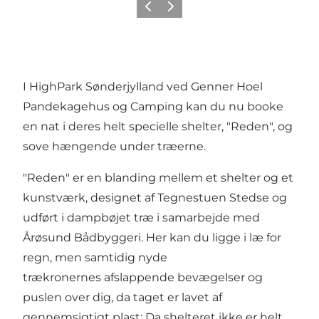
Forrige
Næste
I HighPark Sønderjylland ved Genner Hoel
Pandekagehus og Camping kan du nu booke
en nat i deres helt specielle shelter, "Reden", og
sove hængende under træerne.
"Reden" er en blanding mellem et shelter og et
kunstværk, designet af Tegnestuen Stedse og
udført i dampbøjet træ i samarbejde med
Årøsund Bådbyggeri. Her kan du ligge i læ for
regn, men samtidig nyde
trækronernes afslappende bevægelser og
puslen over dig, da taget er lavet af
gennemsigtigt plast; Da shelteret ikke er helt