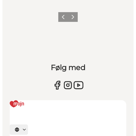
Forrige
Næste
Følg med
Vælg sprog