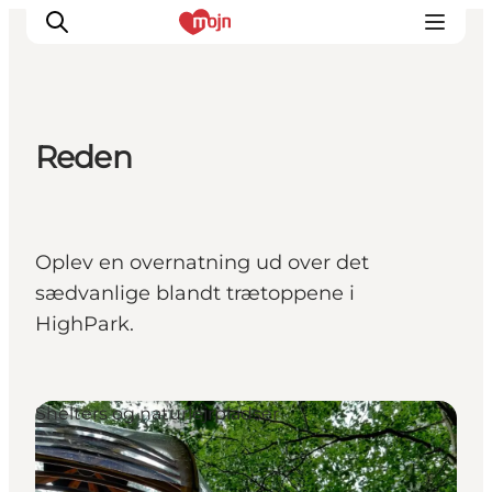
Reden
Oplevelser
Byer & Steder
Det sker
Oplev en overnatning ud over det
Overnatning
sædvanlige blandt trætoppene i
Planlæg din ferie
HighPark.
Booking
Shelters og naturlejrpladser