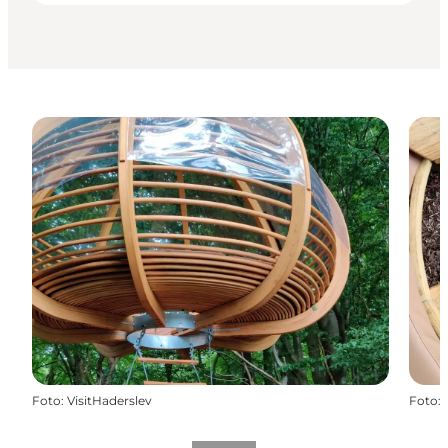
Foto
:
VisitHaderslev
Foto
: