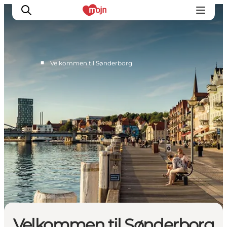
■
Velkommen til Sønderborg
Aktiv sammen
Historie
Natur
Overnatning
Det Sker
Planlæg din tur
Velkommen til Sønderborg