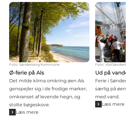
Ø-ferie på Als
Ud på vandet 
Foto
:
Sønderborg Kommune
Foto
:
VisitSønderb
Ø-ferie på Als
Ud på vande
Det milde klima omkring øen Als
Ferie i Sønde
genspejler sig i de frodige marker,
særlig på øen 
omkranset af levende hegn, og
med vand.
Læs mere
stolte bøgeskove.
Læs mere