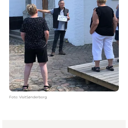
Foto
:
VisitSønderborg