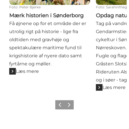
Foto
:
Peter Bjerke
Foto
:
Sarahintheg
Mærk historien i Sønderborg
Opdag natur
Få øjnene op for et område der er
Tag på vandrer
utrolig rigt på historie - lige fra
Gendarmstien o
oldtiden med gravhøje og
cykeltur i Sø
spektakulære maritime fund til
Nørreskoven. 
krigshistorie af nyere dato samt
Fugle og flag
fyrtårne og møller.
Gråsten Slotsh
Læs mere
Rideruten Als.
og i søer - tag 
Læs mere
Forrige
Næste