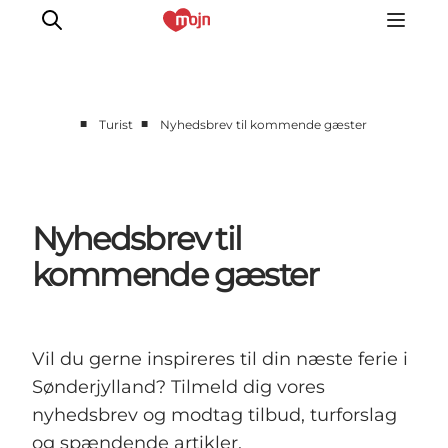
■
■
Turist
Nyhedsbrev til kommende gæster
Oplevelser
Byer & Steder
Det sker
Nyhedsbrev til
Overnatning
kommende gæster
Planlæg din ferie
Booking
Vil du gerne inspireres til din næste ferie i
Sønderjylland? Tilmeld dig vores
nyhedsbrev og modtag tilbud, turforslag
og spændende artikler.