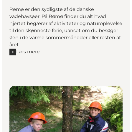
Rømø er den sydligste af de danske
vadehavsøer. På Rømø finder du alt hvad
hjertet begærer af aktiviteter og naturoplevelse
til den skønneste ferie, uanset om du besøger
øen i de varme sommermåneder eller resten af
året.
Læs mere
Læs mere "Rømø"