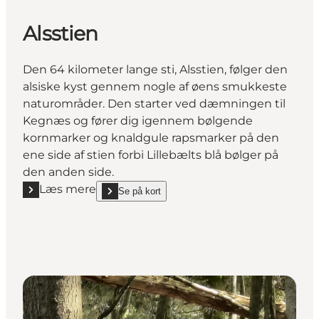
Alsstien
Den 64 kilometer lange sti, Alsstien, følger den
alsiske kyst gennem nogle af øens smukkeste
naturområder. Den starter ved dæmningen til
Kegnæs og fører dig igennem bølgende
kornmarker og knaldgule rapsmarker på den
ene side af stien forbi Lillebælts blå bølger på
den anden side.
Læs mere
Se på kort
Læs mere "Alsstien"
show Alsstien on_map