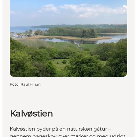
Foto
:
Raul Hirian
Kalvøstien
Kalvøstien byder på en naturskøn gåtur –
gennem bøgeskov, over marker og med udsigt