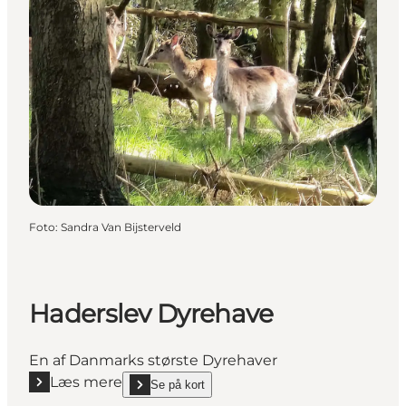
Foto
:
Sandra Van Bijsterveld
Haderslev Dyrehave
En af Danmarks største Dyrehaver
Læs mere
Se på kort
Læs mere "Haderslev Dyrehave"
show Haderslev Dyrehave on_map