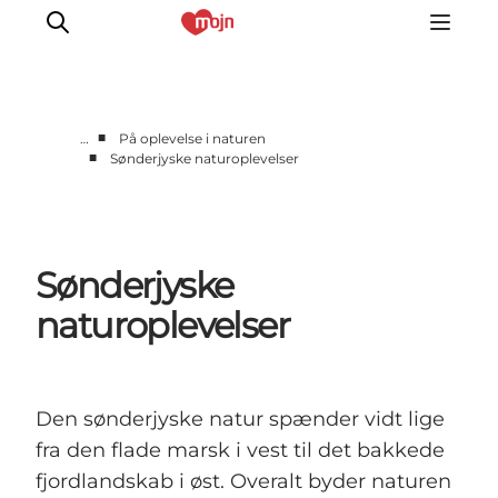
■
…
På oplevelse i naturen
■
Sønderjyske naturoplevelser
Oplevelser
Byer & Steder
Det sker
Sønderjyske
Overnatning
Planlæg din ferie
naturoplevelser
Booking
Den sønderjyske natur spænder vidt lige
fra den flade marsk i vest til det bakkede
fjordlandskab i øst. Overalt byder naturen