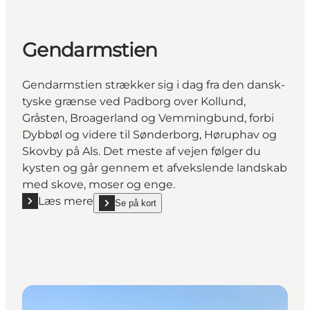
Gendarmstien
Gendarmstien strækker sig i dag fra den dansk-
tyske grænse ved Padborg over Kollund,
Gråsten, Broagerland og Vemmingbund, forbi
Dybbøl og videre til Sønderborg, Høruphav og
Skovby på Als. Det meste af vejen følger du
kysten og går gennem et afvekslende landskab
med skove, moser og enge.
Læs mere
Se på kort
Læs mere "Gendarmstien"
show Gendarmstien on_map