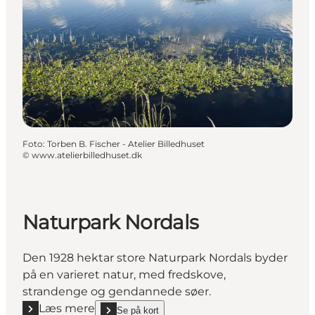
Foto
:
Torben B. Fischer - Atelier Billedhuset
©
www.atelierbilledhuset.dk
Naturpark Nordals
Den 1928 hektar store Naturpark Nordals byder
på en varieret natur, med fredskove,
strandenge og gendannede søer.
Læs mere
Se på kort
show Naturpark Nordals on_map