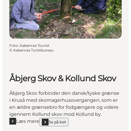
Foto
:
Aabenraa Tourist
©
Aabenraa Turistbureau
Åbjerg Skov & Kollund Skov
Åbjerg Skov forbinder den dansk/tyske grænse
i Kruså med skomagerhusovergangen, som er
en ældre grænsebro for fodgængere og videre
igennem Kollund skov mod Kollund by.
Læs mere
Se på kort
Læs mere "Åbjerg Skov & Kollund Skov"
show Åbjerg Skov & Kollund Skov on_map