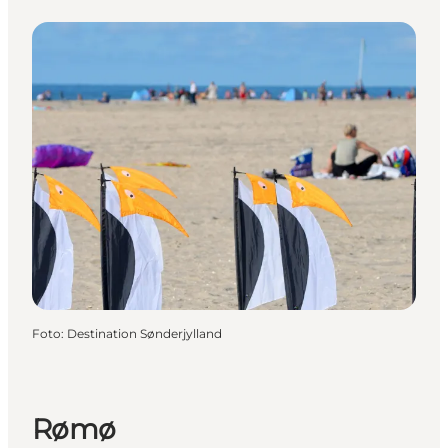
Foto
:
Destination Sønderjylland
Rømø