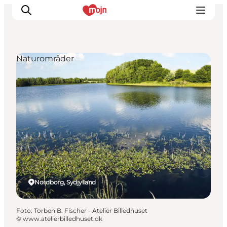
Naturområder
Oplevelser
Byer & Steder
Det sker
Overnatning
Planlæg din ferie
Booking
Nordborg, Sydjylland
Foto
:
Torben B. Fischer - Atelier Billedhuset
©
www.atelierbilledhuset.dk