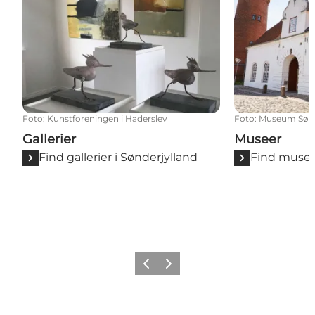
Foto
:
Kunstforeningen i Haderslev
Foto
:
Museum Sønd
Gallerier
Museer
Find gallerier i Sønderjylland
Find museer
Forrige
Næste