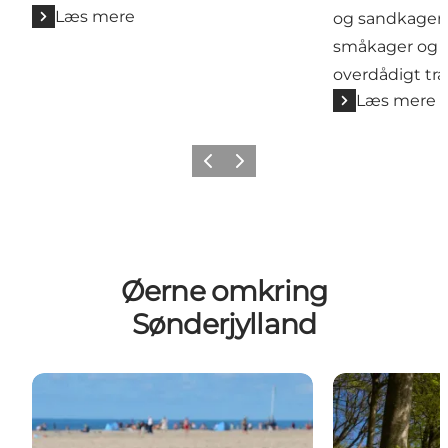
Læs mere
og sandkager t
småkager og t
overdådigt tr
Læs mere
Forrige
Næste
Øerne omkring
Sønderjylland
Rømø
Ø-ferie på Als