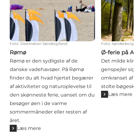
Foto
:
Destination Sønderjylland
Foto
:
Sønderborg
Rømø
Ø-ferie på Al
Rømø er den sydligste af de
Det milde kli
danske vadehavsøer. På Rømø
genspejler sig
finder du alt hvad hjertet begærer
omkranset af 
af aktiviteter og naturoplevelse til
stolte bøgesk
Læs mere
den skønneste ferie, uanset om du
besøger øen i de varme
sommermåneder eller resten af
året.
Læs mere