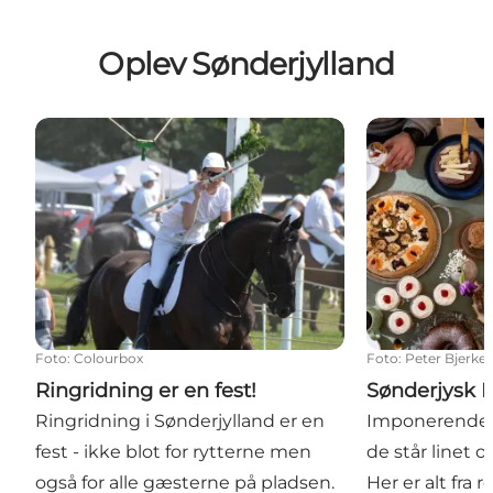
Oplev Sønderjylland
Ringridning er en fest!
Sønderjysk Ka
Foto
:
Colourbox
Foto
:
Peter Bjerke
Ringridning er en fest!
Sønderjysk 
Ringridning i Sønderjylland er en
Imponerende 
fest - ikke blot for rytterne men
de står linet 
også for alle gæsterne på pladsen.
Her er alt fra 