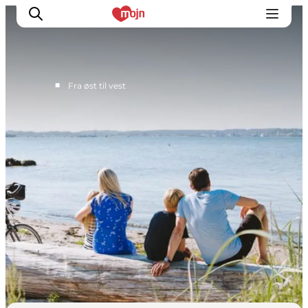
■
Fra øst til vest
Haderslev
Sønderborg
Aabenraa
Rømø/Tønder