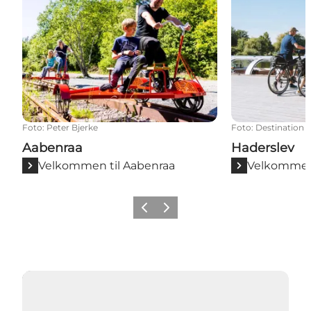
Foto
:
Peter Bjerke
Foto
:
Destination 
Aabenraa
Haderslev
Velkommen til Aabenraa
Velkommen 
Forrige
Næste