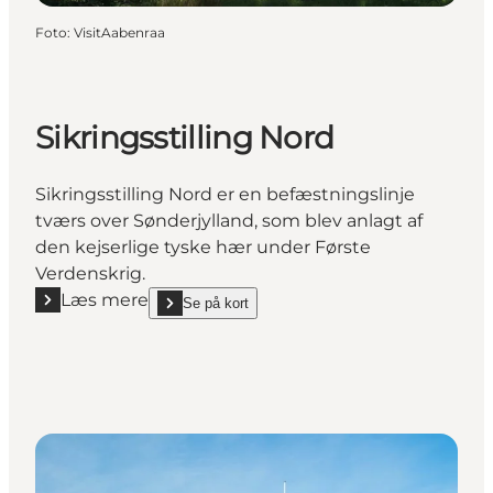
Foto
:
VisitAabenraa
Sikringsstilling Nord
Sikringsstilling Nord er en befæstningslinje
tværs over Sønderjylland, som blev anlagt af
den kejserlige tyske hær under Første
Verdenskrig.
Læs mere
Se på kort
Læs mere "Sikringsstilling Nord"
show Sikringsstilling Nord on_map