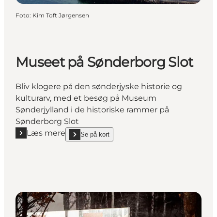
Foto
:
Kim Toft Jørgensen
Museet på Sønderborg Slot
Bliv klogere på den sønderjyske historie og
kulturarv, med et besøg på Museum
Sønderjylland i de historiske rammer på
Sønderborg Slot
Læs mere
Se på kort
Læs mere "Museet på Sønderborg Slot"
show Museet på Sønderborg Slot on_map