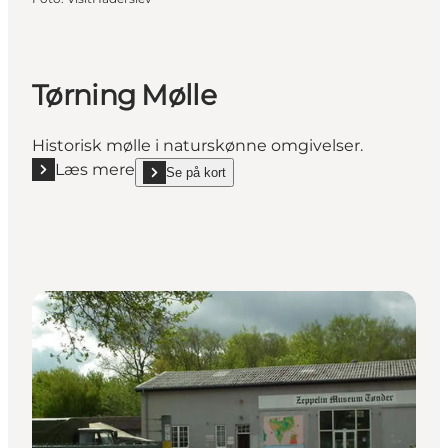
Tørning Mølle
Historisk mølle i naturskønne omgivelser.
Læs mere
Se på kort
Læs mere "Tørning Mølle"
show Tørning Mølle on_map