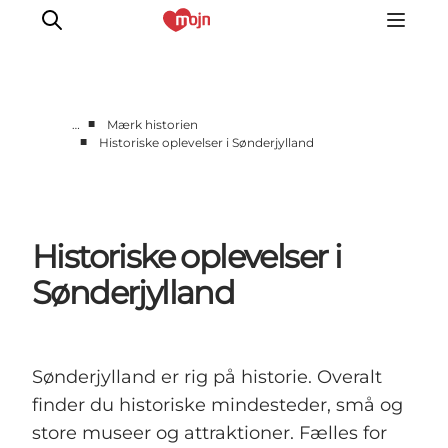
■
…
Mærk historien
■
Historiske oplevelser i Sønderjylland
Oplevelser
Byer & Steder
Det sker
Historiske oplevelser i
Overnatning
Planlæg din ferie
Sønderjylland
Booking
Sønderjylland er rig på historie. Overalt
finder du historiske mindesteder, små og
store museer og attraktioner. Fælles for