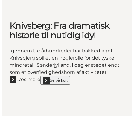
Knivsberg: Fra dramatisk
historie til nutidig idyl
Igennem tre århundreder har bakkedraget
Knivsbjerg spillet en nøglerolle for det tyske
mindretal i Sønderjylland. I dag er stedet endt
som et overflødighedshorn af aktiviteter.
Læs mere
Se på kort
Læs mere "Knivsberg: Fra dramatisk historie til nutidi
show Knivsberg: Fra dramatisk historie til nutidig id