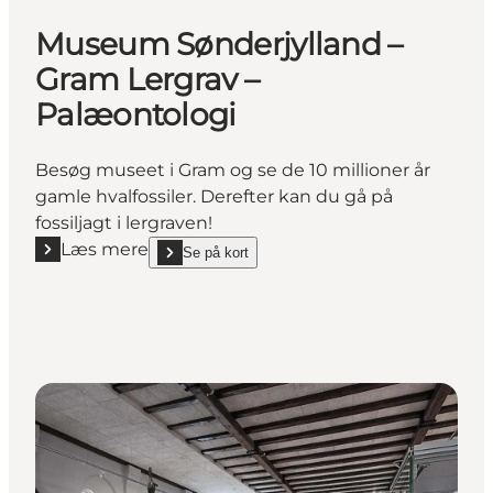
Museum Sønderjylland –
Gram Lergrav –
Palæontologi
Besøg museet i Gram og se de 10 millioner år
gamle hvalfossiler. Derefter kan du gå på
fossiljagt i lergraven!
Læs mere
Se på kort
Læs mere "Museum Sønderjylland – Gram Lergrav – 
show Museum Sønderjylland – Gram Lergrav – Palæ