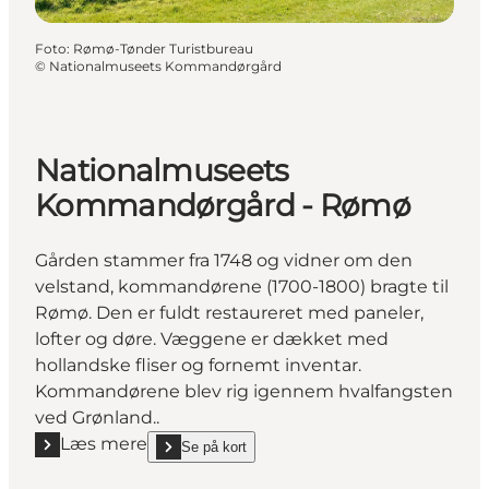
Foto
:
Rømø-Tønder Turistbureau
©
Nationalmuseets Kommandørgård
Nationalmuseets
Kommandørgård - Rømø
Gården stammer fra 1748 og vidner om den
velstand, kommandørene (1700-1800) bragte til
Rømø. Den er fuldt restaureret med paneler,
lofter og døre. Væggene er dækket med
hollandske fliser og fornemt inventar.
Kommandørene blev rig igennem hvalfangsten
ved Grønland..
Læs mere
Se på kort
Læs mere "Nationalmuseets Kommandørgård - Rø
show Nationalmuseets Kommandørgård - Rømø on