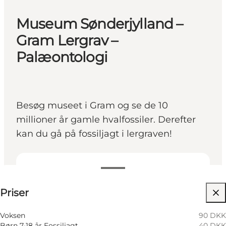
Museum Sønderjylland –
Gram Lergrav –
Palæontologi
Besøg museet i Gram og se de 10
millioner år gamle hvalfossiler. Derefter
kan du gå på fossiljagt i lergraven!
Se priser
Priser
Besøg hjemmeside
Hunde tilladt
Voksen
90 DKK
Børn 7-18 år Fossiljagt
40 DKK