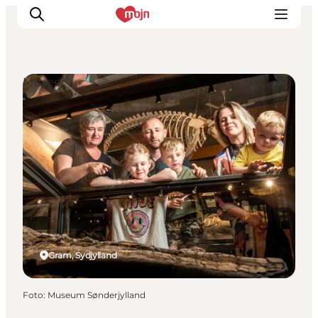
Museer
Oplevelser
Byer & Steder
Det sker
Overnatning
Planlæg din ferie
Booking
Gram, Sydjylland
Foto
:
Museum Sønderjylland