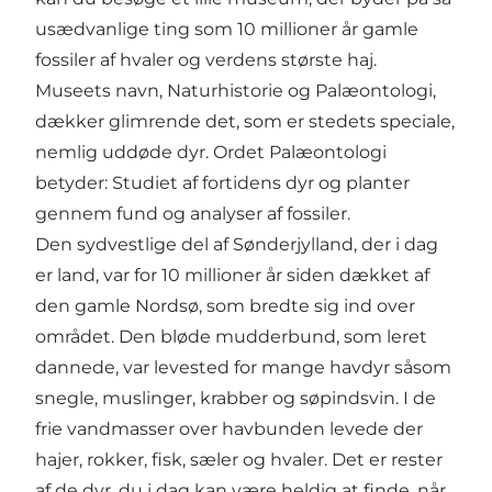
usædvanlige ting som 10 millioner år gamle
fossiler af hvaler og verdens største haj.
Museets navn, Naturhistorie og Palæontologi,
dækker glimrende det, som er stedets speciale,
nemlig uddøde dyr. Ordet Palæontologi
betyder: Studiet af fortidens dyr og planter
gennem fund og analyser af fossiler.
Den sydvestlige del af Sønderjylland, der i dag
er land, var for 10 millioner år siden dækket af
den gamle Nordsø, som bredte sig ind over
området. Den bløde mudderbund, som leret
dannede, var levested for mange havdyr såsom
snegle, muslinger, krabber og søpindsvin. I de
frie vandmasser over havbunden levede der
hajer, rokker, fisk, sæler og hvaler. Det er rester
af de dyr, du i dag kan være heldig at finde, når