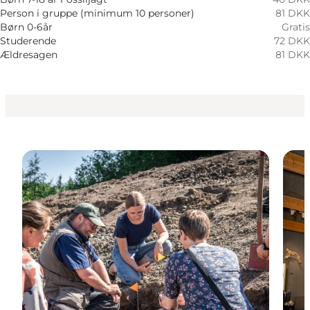
Mig selv, Min partner, Venner, Børn
Person i gruppe (minimum 10 personer)
81 DKK
Børn 0-6år
Gratis
Studerende
72 DKK
Ældresagen
81 DKK