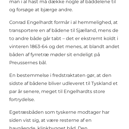
man i al hast må dække nogle af båddelene til
og forsøge at bjærge andre.
Conrad Engelhardt formår i al hemmelighed, at
transportere en af bådene til Sjælland, mens de
to andre både går tabt – det er ekstremt koldt i
vinteren 1863-64 og det menes, at blandt andet
båden af fyrretræ møder sit endeligt på
Preussernes bål.
En bestemmelse i fredstraktaten gør, at den
sidste af bådene bliver udleveret til Tyskland et
par år senere, meget til Engelhardts store
fortrydelse.
Egetræsbåden som tyskerne modtager har
siden vist sig, at være resterne af en
havgående, klinkbygget båd. Den