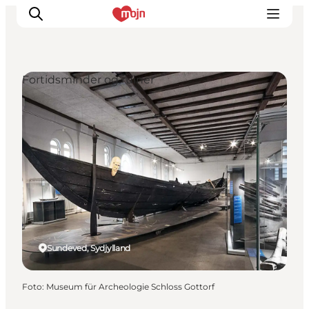
Fortidsminder og ruiner
Oplevelser
Byer & Steder
Det sker
Overnatning
Planlæg din ferie
Booking
Sundeved, Sydjylland
Foto
:
Museum für Archeologie Schloss Gottorf