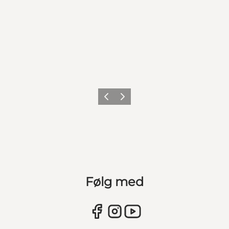
Forrige
Næste
Følg med