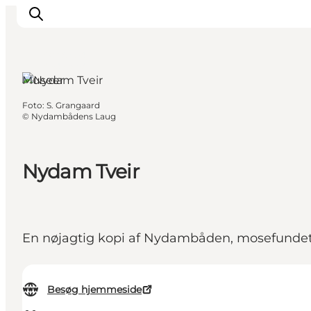
Sundeved,
Sydjylland
Museer
Foto
:
S. Grangaard
Oplevelser
©
Nydambådens Laug
Byer & Steder
Det sker
Nydam Tveir
Overnatning
Planlæg din ferie
Booking
En nøjagtig kopi af Nydambåden, mosefundet fr
Besøg hjemmeside