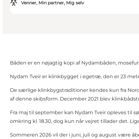
Venner, Min partner, Mig selv
Båden er en nøjagtig kopi af Nydambåden, mosefundet
Nydam Tveir er klinkbygget i egetræ, den er 23 meter
De særlige klinkbygstraditioner kendes kun fra No
af denne skibsform. December 2021 blev klinkbådstr
Fra maj til september kan Nydam Tveir opleves til s
omkring kl. 18.30, dog kun når vejret tillader det. 
Sommeren 2026 vil der i juni, juli og august være å