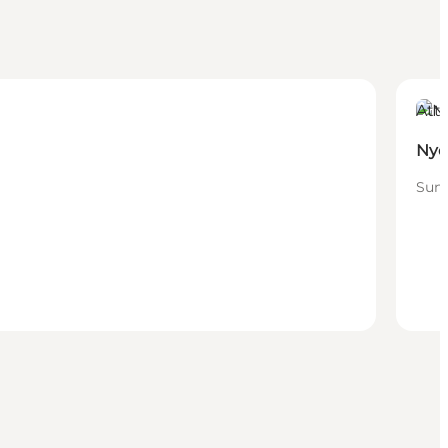
Att
Ny
Sund