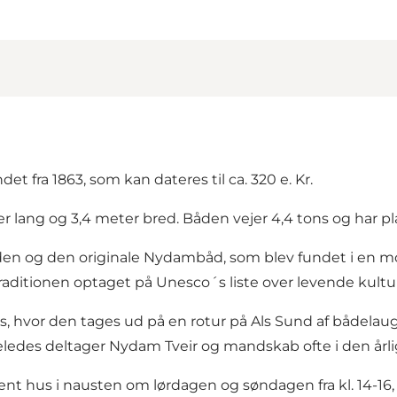
 fra 1863, som kan dateres til ca. 320 e. Kr.
 lang og 3,4 meter bred. Båden vejer 4,4 tons og har pla
rden og den originale Nydambåd, som blev fundet i en 
aditionen optaget på Unesco´s liste over levende kultur
øs, hvor den tages ud på en rotur på Als Sund af bådela
Ligeledes deltager Nydam Tveir og mandskab ofte i den år
bent hus i nausten om lørdagen og søndagen fra kl. 14-1