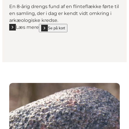
En 8-årig drengs fund af en flinteflække førte til
en samling, der i dag er kendt vidt omkring i
arkæologiske kredse.
Læs mere
Se på kort
Læs mere "Jørgen Riecks Arkæologiske Samling"
show Jørgen Riecks Arkæologiske Samling on_map
Samlet oversigt for Sønderborg Kommune