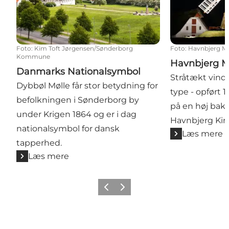
Foto
:
Kim Toft Jørgensen/Sønderborg
Foto
:
Havnbjerg Mø
Kommune
Havnbjerg Mø
Danmarks Nationalsymbol
Stråtækt vind
Dybbøl Mølle får stor betydning for
type - opført 
befolkningen i Sønderborg by
på en høj ba
under Krigen 1864 og er i dag
Havnbjerg Kir
nationalsymbol for dansk
Læs mere
tapperhed.
Læs mere
Forrige
Næste