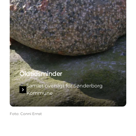
Oldtidsminder
Samlet oversigt for Sønderborg
Kommune
Foto
:
Conni Ernst