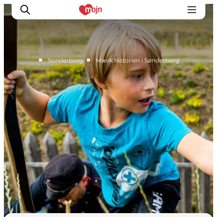
■
■
Sonderborg
Mærk historien i Sønderborg
Aktiv sammen
Historie
Natur
Overnatning
Det Sker
Planlæg din tur