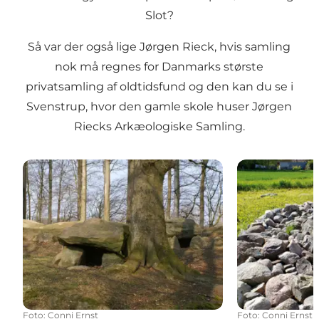
Slot
?
Så var der også lige Jørgen Rieck, hvis samling
nok må regnes for Danmarks største
privatsamling af oldtidsfund og den kan du se i
Svenstrup, hvor den gamle skole huser
Jørgen
Riecks Arkæologiske Samling
.
Blomeskobbel
Skelde Gravhø
Foto
:
Conni Ernst
Foto
:
Conni Ernst