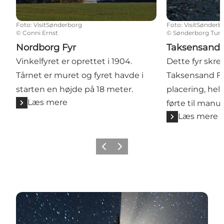
Foto
:
VisitSønderborg
Foto
:
VisitSønderb
©
Conni Ernst
©
Sønderborg Turi
Nordborg Fyr
Taksensand 
Vinkelfyret er oprettet i 1904.
Dette fyr skrev
Tårnet er muret og fyret havde i
Taksensand F
starten en højde på 18 meter.
placering, hel
Læs mere
førte til manu
Læs mere
Forrige
Næste
Samlet oversigt for Sønderborg Kommune