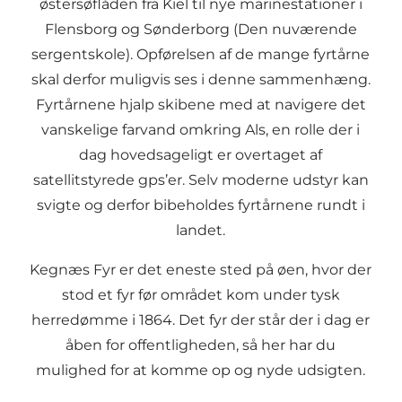
østersøflåden fra Kiel til nye marinestationer i
Flensborg og Sønderborg (Den nuværende
sergentskole). Opførelsen af de mange fyrtårne
skal derfor muligvis ses i denne sammenhæng.
Fyrtårnene hjalp skibene med at navigere det
vanskelige farvand omkring Als, en rolle der i
dag hovedsageligt er overtaget af
satellitstyrede gps’er. Selv moderne udstyr kan
svigte og derfor bibeholdes fyrtårnene rundt i
landet.
Kegnæs Fyr er det eneste sted på øen, hvor der
stod et fyr før området kom under tysk
herredømme i 1864. Det fyr der står der i dag er
åben for offentligheden, så her har du
mulighed for at komme op og nyde udsigten.