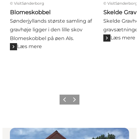
©
VisitSønderborg
©
VisitSønderborg
Blomeskobbel
Skelde Grav
Sønderjyllands største samling af
Skelde Gravhøj
gravhøje ligger i den lille skov
gravsætninger
Læs mere
Blomeskobbel på øen Als.
Læs mere
Forrige
Næste