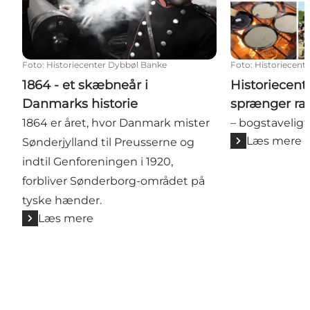
Foto
:
Historiecenter Dybbøl Banke
Foto
:
Historiecent
1864 - et skæbneår i
Historiecen
Danmarks historie
sprænger r
1864 er året, hvor Danmark mister
– bogstaveligt 
Læs mere
Sønderjylland til Preusserne og
indtil Genforeningen i 1920,
forbliver Sønderborg-området på
tyske hænder.
Læs mere