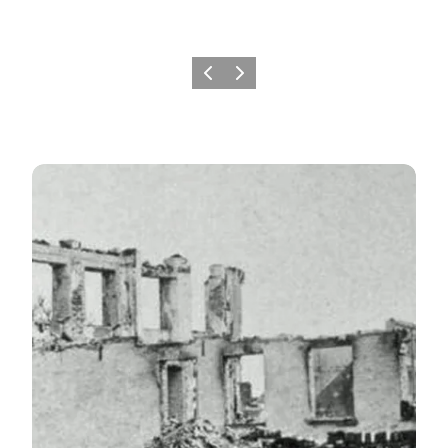
Forrige
Næste
En by i ruiner - 1864 byvandring