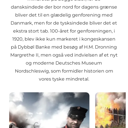
dansksindede der bor nord for dagens grænse
bliver det til en glædelig genforening med
Danmark, men for de tysksindede bliver det et
ekstra stort tab. 100-året for genforeningen, i
1920, blev ikke kun markeret i kongeskansen
på Dybbøl Banke med besøg af H.M. Dronning
Margrethe II, men også ved indvielsen af et nyt
og moderne
Deutsches Museum
Nordschleswig
, som formidler historien om
vores tyske mindretal.
1864 - et skæbneår i Danmarks historie
Historiecente