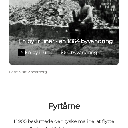
En by i ruiner - en 1864 byvandring
En by i ruiner - 1864 byvandring
Foto
:
VisitSønderborg
Fyrtårne
I 1905 besluttede den tyske marine, at flytte