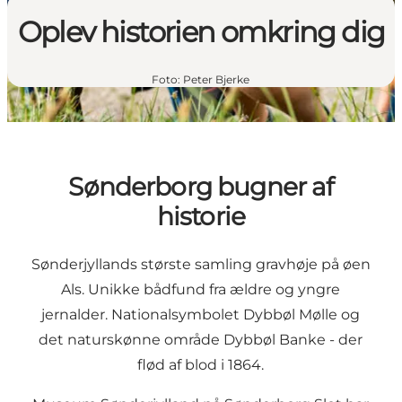
Oplev historien omkring dig
Foto
:
Peter Bjerke
Sønderborg bugner af
historie
Sønderjyllands største samling gravhøje på øen
Als. Unikke bådfund fra ældre og yngre
jernalder. Nationalsymbolet Dybbøl Mølle og
det naturskønne område Dybbøl Banke - der
flød af blod i 1864.