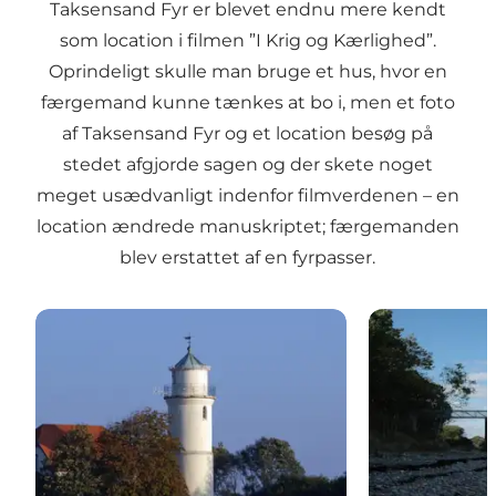
Taksensand Fyr er blevet endnu mere kendt
som location i filmen ”I Krig og Kærlighed”.
Oprindeligt skulle man bruge et hus, hvor en
færgemand kunne tænkes at bo i, men et foto
af Taksensand Fyr og et location besøg på
stedet afgjorde sagen og der skete noget
meget usædvanligt indenfor filmverdenen – en
location ændrede manuskriptet; færgemanden
blev erstattet af en fyrpasser.
Nordborg Fyr
Taksensand F