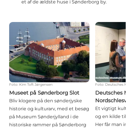
et af de ældste huse i Sønderborg by.
Museet på Sønderborg Slot
Deutsches Mu
Foto
:
Kim Toft Jørgensen
Foto
:
Deutsches M
Museet på Sønderborg Slot
Deutsches 
Nordschlesw
Bliv klogere på den sønderjyske
Et vigtigt kul
historie og kulturarv, med et besøg
og en kilde til
på Museum Sønderjylland i de
Her får man in
historiske rammer på Sønderborg