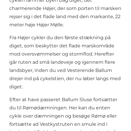
cyklen rammer byen bag diget, det
charmerende Højer, der som porten til marsken
rejser sig i det flade land med den markante, 22
meter høje Højer Mølle.
Fra Højer cykler du den første strækning på
diget, som beskytter det flade marskområde
mod oversvømmelser og stormflod. Herefter
går ruten ad små landeveje og igennem flere
landsbyer, inden du ved Vesterende Ballum
drejer ind på cykelstien, der nu løber langs med
diget.
Efter at have passeret Ballum Sluse fortsætter
du til Rømødæmningen. Her kan du enten
cykle over dæmningen og besøge Rømø eller
fortsætte ad Vestkystruten en smule ind i