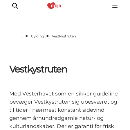
■
■
…
Cykling
Vestkystruten
Oplevelser
Byer & Steder
Det sker
Vestkystruten
Overnatning
Planlæg din ferie
Booking
Med Vesterhavet som en sikker guideline
bevæger Vestkystruten sig ubesværet og
til tider i nærmest konstant sidevind
gennem århundredgamle natur- og
kulturlandskaber. Der er garanti for frisk