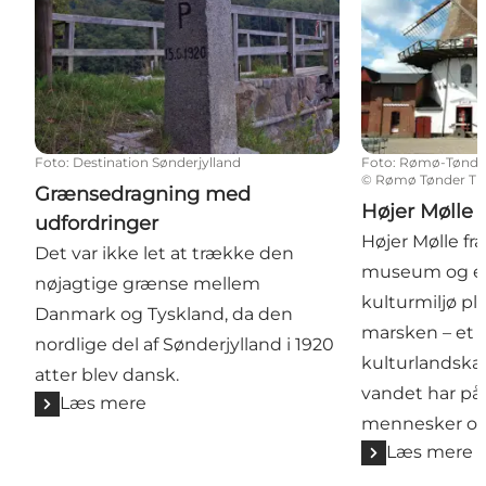
Foto
:
Destination Sønderjylland
Foto
:
Rømø-Tønder
©
Rømø Tønder Tur
Grænsedragning med
Højer Mølle
udfordringer
Højer Mølle fra
Det var ikke let at trække den
museum og et
nøjagtige grænse mellem
kulturmiljø pl
Danmark og Tyskland, da den
marsken – et f
nordlige del af Sønderjylland i 1920
kulturlandsk
atter blev dansk.
vandet har på
Læs mere
mennesker og
Læs mere