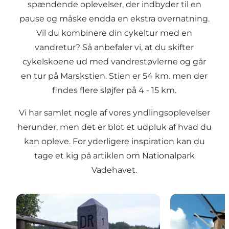
spændende oplevelser, der indbyder til en
pause og måske endda en ekstra overnatning.
Vil du kombinere din cykeltur med en
vandretur? Så anbefaler vi, at du skifter
cykelskoene ud med vandrestøvlerne og går
en tur på
Marskstien
. Stien er 54 km. men der
findes flere sløjfer på 4 - 15 km.
Vi har samlet nogle af vores yndlingsoplevelser
herunder, men det er blot et udpluk af hvad du
kan opleve. For yderligere inspiration kan du
tage et kig på artiklen om
Nationalpark
Vadehavet
.
Grænsedragning med udfordringer
Højer Mølle