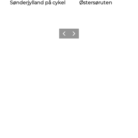
Sønderjylland på cykel
Østersøruten
Forrige
Næste
Følg med