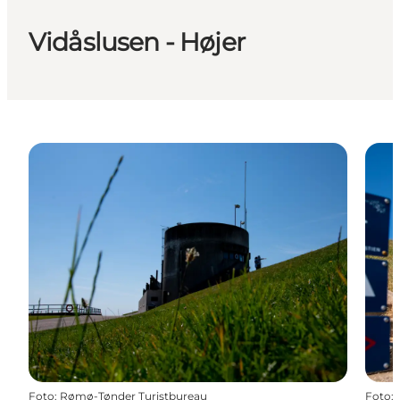
Vidåslusen - Højer
Foto
:
Rømø-Tønder Turistbureau
Foto
: