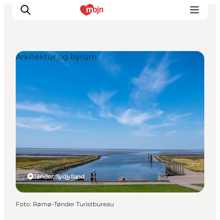
Arkitektur og byrum
Oplevelser
Byer & Steder
Det sker
Overnatning
Planlæg din ferie
Booking
Tønder, Sydjylland
Foto
:
Rømø-Tønder Turistbureau