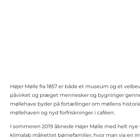
Højer Mølle fra 1857 er både et museum og et velbe
påvirket og præget mennesker og bygninger genne
møllehave byder på fortællinger om møllens histori
møllehaven og nyd forfriskninger i caféen.
I sommeren 2019 åbnede Højer Mølle med helt nye ud
klimalab målrettet børnefamilier, hvor man via en i