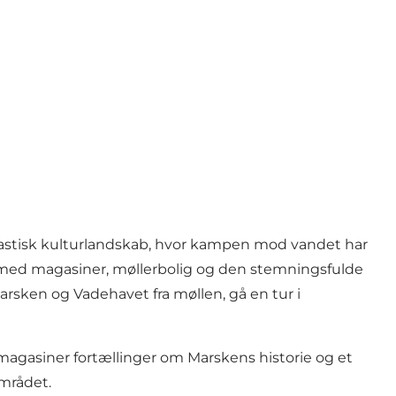
ntastisk kulturlandskab, hvor kampen mod vandet har
ed magasiner, møllerbolig og den stemningsfulde
sken og Vadehavet fra møllen, gå en tur i
magasiner fortællinger om Marskens historie og et
området.