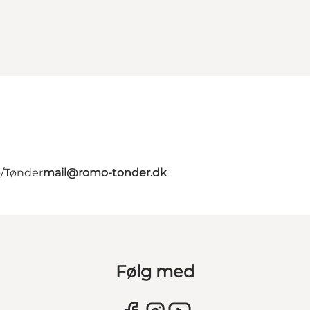
ø/Tønder
mail@romo-tonder.dk
Følg med