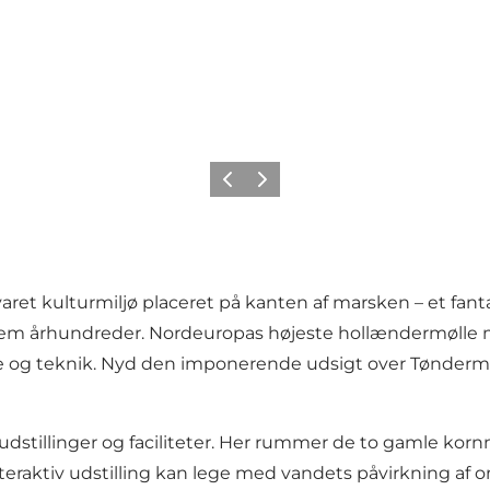
Forrige
Næste
varet kulturmiljø placeret på kanten af marsken – et fa
m århundreder. Nordeuropas højeste hollændermølle m
e og teknik. Nyd den imponerende udsigt over Tøndermar
stillinger og faciliteter. Her rummer de to gamle korn
nteraktiv udstilling kan lege med vandets påvirkning af 