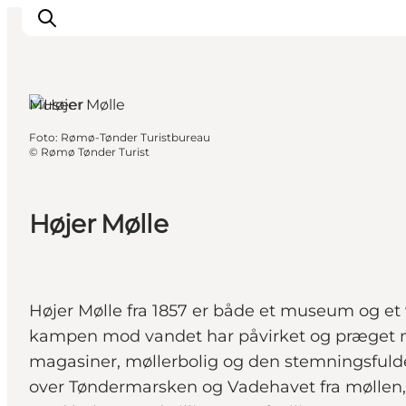
Tønder,
Sydjylland
Museer
Foto
:
Rømø-Tønder Turistbureau
Oplevelser
©
Rømø Tønder Turist
Byer & Steder
Det sker
Højer Mølle
Overnatning
Planlæg din ferie
Booking
Højer Mølle fra 1857 er både et museum og et 
kampen mod vandet har påvirket og præget 
magasiner, møllerbolig og den stemningsfuld
over Tøndermarsken og Vadehavet fra møllen, 