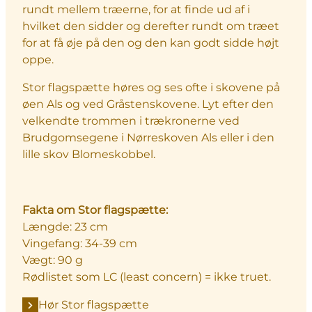
rundt mellem træerne, for at finde ud af i
hvilket den sidder og derefter rundt om træet
for at få øje på den og den kan godt sidde højt
oppe.
Stor flagspætte høres og ses ofte i skovene på
øen Als og ved Gråstenskovene. Lyt efter den
velkendte trommen i trækronerne ved
Brudgomsegene i Nørreskoven Als eller i den
lille skov Blomeskobbel.
Fakta om Stor flagspætte:
Længde: 23 cm
Vingefang: 34-39 cm
Vægt: 90 g
Rødlistet som LC (least concern) = ikke truet.
Hør Stor flagspætte