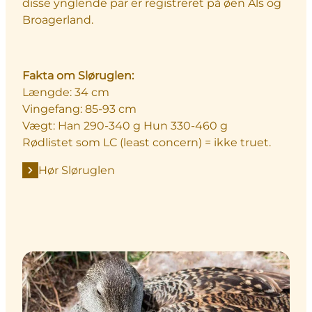
disse ynglende par er registreret på øen Als og
Broagerland.
Fakta om Sløruglen:
Længde: 34 cm
Vingefang: 85-93 cm
Vægt: Han 290-340 g Hun 330-460 g
Rødlistet som LC (least concern) = ikke truet.
Hør Sløruglen