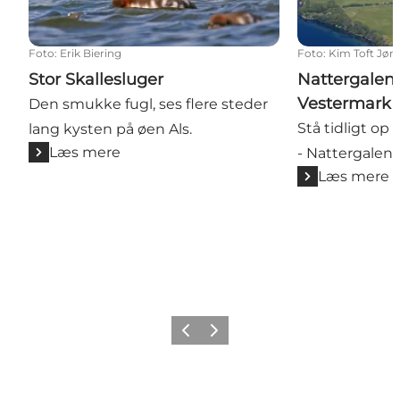
Foto
:
Erik Biering
Foto
:
Kim Toft Jør
Stor Skallesluger
Nattergalen
Vestermark
Den smukke fugl, ses flere steder
Stå tidligt op
lang kysten på øen Als.
Læs mere
- Nattergalen
Læs mere
Forrige
Næste