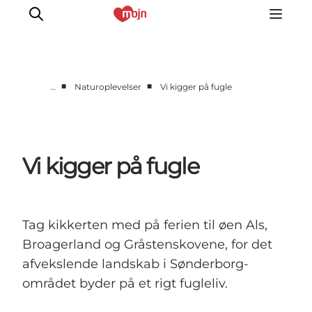
■
■
…
Naturoplevelser
Vi kigger på fugle
Aktiv sammen
Historie
Natur
Vi kigger på fugle
Overnatning
Det Sker
Planlæg din tur
Tag kikkerten med på ferien til øen Als,
Broagerland og Gråstenskovene, for det
afvekslende landskab i Sønderborg-
området byder på et rigt fugleliv.