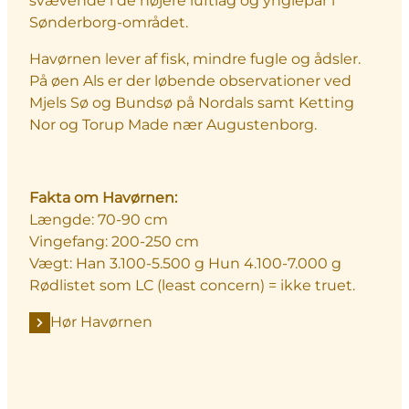
svævende i de højere luftlag og ynglepar i
Sønderborg-området.
Havørnen lever af fisk, mindre fugle og ådsler.
På øen Als er der løbende observationer ved
Mjels Sø og Bundsø på Nordals samt Ketting
Nor og Torup Made nær Augustenborg.
Fakta om Havørnen:
Længde: 70-90 cm
Vingefang: 200-250 cm
Vægt: Han 3.100-5.500 g Hun 4.100-7.000 g
Rødlistet som LC (least concern) = ikke truet.
Hør Havørnen