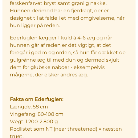
ferskenfarvet bryst samt grønlig nakke.
Hunnen derimod har en fjerdragt, der er
designet til at falde i et med omgivelserne, når
hun ligger på reden.
Ederfuglen lægger 1 kuld á 4-6 æg og når
hunnen går af reden er det vigtigt, at det
foregår i god ro og orden, så hun får dækket de
gulgrønne æg til med dun og dermed skjult
dem for glubske naboer - eksempelvis
mågerne, der elsker andres æg.
Fakta om Ederfuglen:
Længde: 58 cm
Vingefang: 80-108 cm
Vægt: 1.200-2.800 g
Rødlistet som NT (near threatened) = næsten
truet.