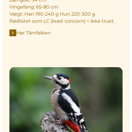
Vingefang: 65-80 cm
Vægt: Han 190-240 g Hun 220-300 g
Rødlistet som LC (least concern) = ikke truet.
Hør Tårnfalken