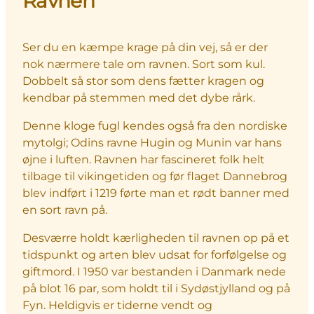
Ravnen
Ser du en kæmpe krage på din vej, så er der
nok nærmere tale om ravnen. Sort som kul.
Dobbelt så stor som dens fætter kragen og
kendbar på stemmen med det dybe rårk.
Denne kloge fugl kendes også fra den nordiske
mytolgi; Odins ravne Hugin og Munin var hans
øjne i luften. Ravnen har fascineret folk helt
tilbage til vikingetiden og før flaget Dannebrog
blev indført i 1219 førte man et rødt banner med
en sort ravn på.
Desværre holdt kærligheden til ravnen op på et
tidspunkt og arten blev udsat for forfølgelse og
giftmord. I 1950 var bestanden i Danmark nede
på blot 16 par, som holdt til i Sydøstjylland og på
Fyn. Heldigvis er tiderne vendt og