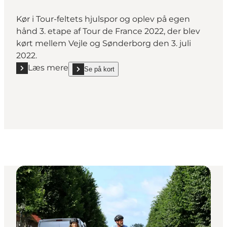
Kør i Tour-feltets hjulspor og oplev på egen
hånd 3. etape af Tour de France 2022, der blev
kørt mellem Vejle og Sønderborg den 3. juli
2022.
Læs mere
Se på kort
Læs mere "Regional cykelrute 37 - Tour de France r
show Regional cykelrute 37 - Tour de France ruten 