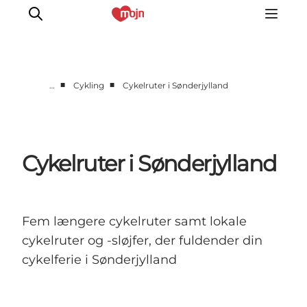
■
■
…
Cykling
Cykelruter i Sønderjylland
Oplevelser
Byer & Steder
Det sker
Cykelruter i Sønderjylland
Overnatning
Planlæg din ferie
Booking
Fem længere cykelruter samt lokale
cykelruter og -sløjfer, der fuldender din
cykelferie i Sønderjylland