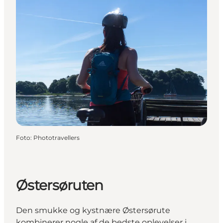
Foto
:
Phototravellers
Østersøruten
Den smukke og kystnære Østersørute
kombinerer nogle af de bedste oplevelser i