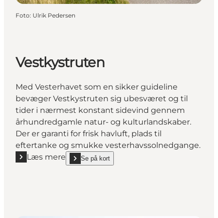
Foto
:
Ulrik Pedersen
Vestkystruten
Med Vesterhavet som en sikker guideline
bevæger Vestkystruten sig ubesværet og til
tider i nærmest konstant sidevind gennem
århundredgamle natur- og kulturlandskaber.
Der er garanti for frisk havluft, plads til
eftertanke og smukke vesterhavssolnedgange.
Læs mere
Se på kort
Læs mere "Vestkystruten"
show Vestkystruten on_map