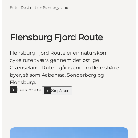
Foto
:
Destination Sønderjylland
Flensburg Fjord Route
Flensburg Fjord Route er en naturskøn
cykelrute tværs gennem det østlige
Grænseland. Ruten går igennem flere større
byer, så som Aabenraa, Sønderborg og
Flensburg.
Læs mere
Se på kort
Læs mere "Flensburg Fjord Route"
show Flensburg Fjord Route on_map