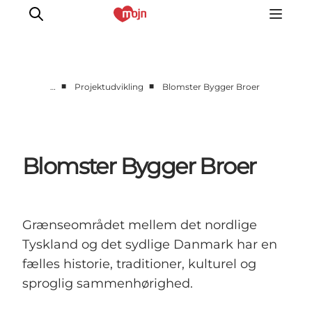
■
■
…
Projektudvikling
Blomster Bygger Broer
Om os
Markedsføring
Projektudvikling
Blomster Bygger Broer
Analyse
Presse
GoVisit
Grænseområdet mellem det nordlige
Tyskland og det sydlige Danmark har en
fælles historie, traditioner, kulturel og
sproglig sammenhørighed.