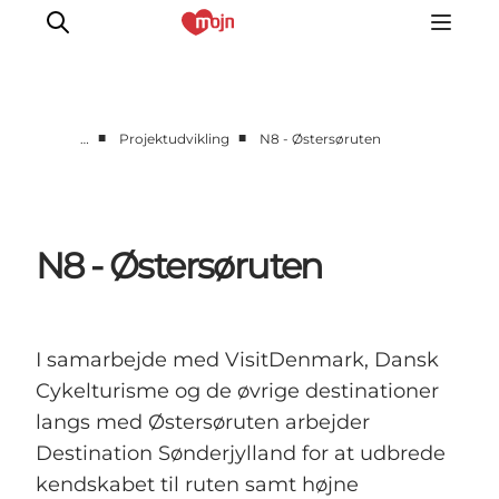
■
■
…
Projektudvikling
N8 - Østersøruten
Om os
Markedsføring
Projektudvikling
N8 - Østersøruten
Analyse
Presse
GoVisit
I samarbejde med VisitDenmark, Dansk
Cykelturisme og de øvrige destinationer
langs med Østersøruten arbejder
Destination Sønderjylland for at udbrede
kendskabet til ruten samt højne