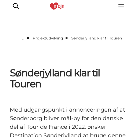
■
■
…
Projektudvikling
Sønderjylland klar til Touren
Om os
Markedsføring
Projektudvikling
Sønderjylland klar til
Analyse
Touren
Presse
GoVisit
Med udgangspunkt i annonceringen af at
Sønderborg bliver mål-by for den danske
del af Tour de France i 2022, ønsker
Destination Sønderjylland at bruge denne