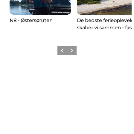
N8 - Østersøruten
De bedste ferieoplevels
skaber vi sammen - fase
Forrige
Næste
Følg med