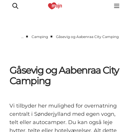
■
■
…
Camping
Gåsevig og Aabenraa City Camping
Oplevelser
Byer & Steder
Det sker
Gåsevig og Aabenraa City
Overnatning
Camping
Planlæg din ferie
Booking
Vi tilbyder her mulighed for overnatning
centralt i Sønderjylland med egen vogn,
telt eller autocamper. Du kan også leje
hytter, telte eller hotelværelser. Alt dette