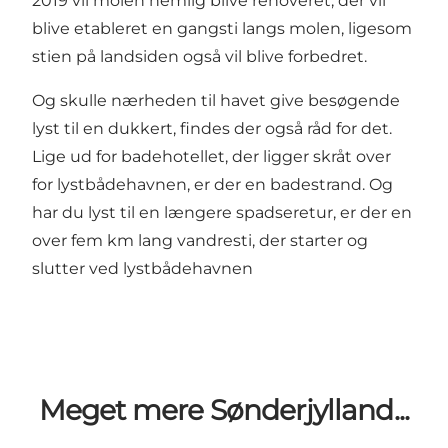
2019 vil molen nemlig blive renoveret, der vil
blive etableret en gangsti langs molen, ligesom
stien på landsiden også vil blive forbedret.
Og skulle nærheden til havet give besøgende
lyst til en dukkert, findes der også råd for det.
Lige ud for badehotellet, der ligger skråt over
for lystbådehavnen, er der en badestrand. Og
har du lyst til en længere spadseretur, er der en
over fem km lang vandresti, der starter og
slutter ved lystbådehavnen
Meget mere Sønderjylland...