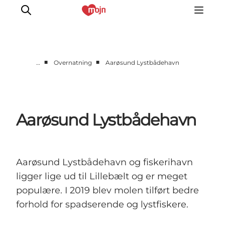
■
■
…
Overnatning
Aarøsund Lystbådehavn
Oplevelser
Byer & Steder
Det sker
Aarøsund Lystbådehavn
Overnatning
Planlæg din ferie
Booking
Aarøsund Lystbådehavn og fiskerihavn
ligger lige ud til Lillebælt og er meget
populære. I 2019 blev molen tilført bedre
forhold for spadserende og lystfiskere.