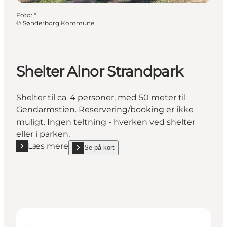
Foto
:
"
©
Sønderborg Kommune
Shelter Alnor Strandpark
Shelter til ca. 4 personer, med 50 meter til
Gendarmstien. Reservering/booking er ikke
muligt. Ingen teltning - hverken ved shelter
eller i parken.
Læs mere
Se på kort
Læs mere "Shelter Alnor Strandpark"
show Shelter Alnor Strandpark on_map