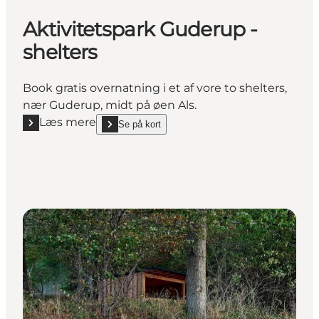
Aktivitetspark Guderup -
shelters
Book gratis overnatning i et af vore to shelters,
nær Guderup, midt på øen Als.
Læs mere
Se på kort
Læs mere "Aktivitetspark Guderup - shelters"
show Aktivitetspark Guderup - shelters on_map