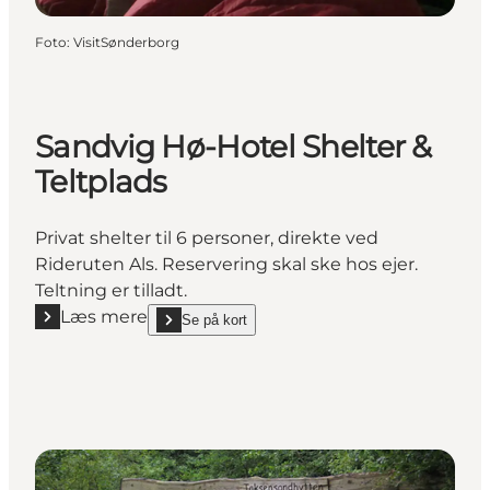
Foto
:
VisitSønderborg
Sandvig Hø-Hotel Shelter &
Teltplads
Privat shelter til 6 personer, direkte ved
Rideruten Als. Reservering skal ske hos ejer.
Teltning er tilladt.
Læs mere
Se på kort
Læs mere "Sandvig Hø-Hotel Shelter & Teltplads"
show Sandvig Hø-Hotel Shelter & Teltplads on_map