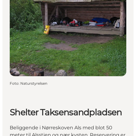
Foto
:
Naturstyrelsen
Shelter Taksensandpladsen
Beliggende i Nørreskoven Als med blot 50
meter til Alsstien og nær kysten. Reservering er