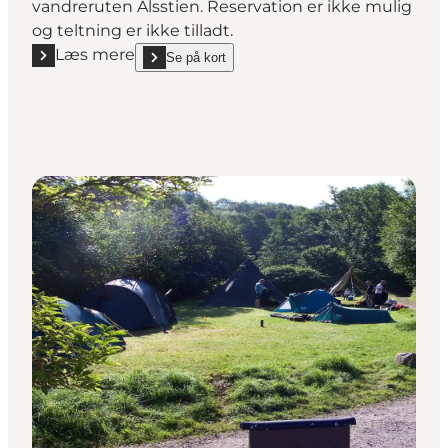
vandreruten Alsstien. Reservation er ikke mulig
og teltning er ikke tilladt.
Læs mere
Se på kort
Læs mere "Oldenor Shelter"
show Oldenor Shelter on_map