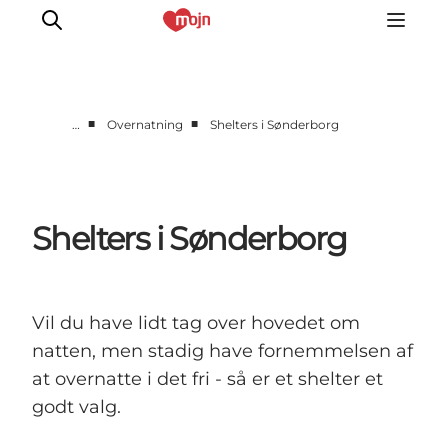
■
■
…
Overnatning
Shelters i Sønderborg
Aktiv sammen
Historie
Natur
Shelters i Sønderborg
Overnatning
Det Sker
Planlæg din tur
Vil du have lidt tag over hovedet om
natten, men stadig have fornemmelsen af
at overnatte i det fri - så er et shelter et
godt valg.