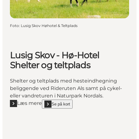
Foto
:
Lusig Skov Høhotel & Teltplads
Lusig Skov - Hø-Hotel
Shelter og teltplads
Shelter og teltplads med hesteindhegning
beliggende ved Rideruten Als samt på cykel-
eller vandreturen i Naturpark Nordals.
Læs mere
Se på kort
Læs mere "Lusig Skov - Hø-Hotel Shelter og teltplad
show Lusig Skov - Hø-Hotel Shelter og teltplads on