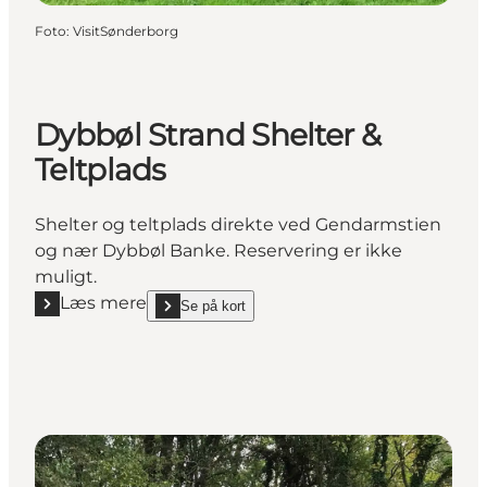
Foto
:
VisitSønderborg
Dybbøl Strand Shelter &
Teltplads
Shelter og teltplads direkte ved Gendarmstien
og nær Dybbøl Banke. Reservering er ikke
muligt.
Læs mere
Se på kort
Læs mere "Dybbøl Strand Shelter & Teltplads"
show Dybbøl Strand Shelter & Teltplads on_map