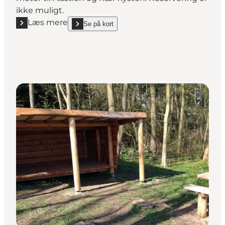
ikke muligt.
Læs mere
Se på kort
Læs mere "Shelter Taksensandpladsen"
show Shelter Taksensandpladsen on_map