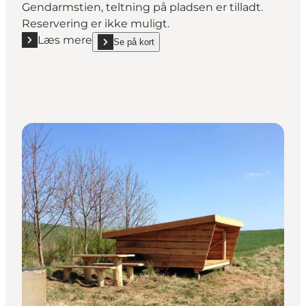
Gendarmstien, teltning på pladsen er tilladt.
Reservering er ikke muligt.
Læs mere
Se på kort
Læs mere "Shelter Frydenlund"
show Shelter Frydenlund on_map