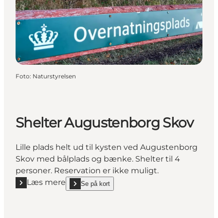
Foto
:
Naturstyrelsen
Shelter Augustenborg Skov
Lille plads helt ud til kysten ved Augustenborg
Skov med bålplads og bænke. Shelter til 4
personer. Reservation er ikke muligt.
Læs mere
Se på kort
Læs mere "Shelter Augustenborg Skov"
show Shelter Augustenborg Skov on_map