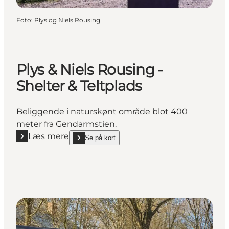
Foto
:
Plys og Niels Rousing
Plys & Niels Rousing -
Shelter & Teltplads
Beliggende i naturskønt område blot 400
meter fra Gendarmstien.
Læs mere
Se på kort
Læs mere "Plys & Niels Rousing - Shelter & Teltplads
show Plys & Niels Rousing - Shelter & Teltplads on