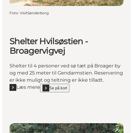
Foto
:
VisitSønderborg
Shelter Hvilsøstien -
Broagervigvej
Shelter til 4 personer ved sø tæt på Broager by
og med 25 meter til Gendarmstien. Reservering
er ikke muligt og teltning er ikke tilladt.
Læs mere
Se på kort
Læs mere "Shelter Hvilsøstien - Broagervigvej"
show Shelter Hvilsøstien - Broagervigvej on_map