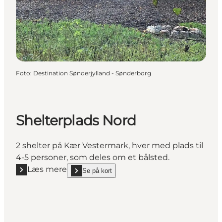
Foto
:
Destination Sønderjylland - Sønderborg
Shelterplads Nord
2 shelter på Kær Vestermark, hver med plads til
4-5 personer, som deles om et bålsted.
Læs mere
Se på kort
Læs mere "Shelterplads Nord"
show Shelterplads Nord on_map