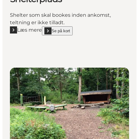
Shelter som skal bookes inden ankomst,
teltning er ikke tilladt.
Læs mere
Se på kort
Læs mere "Mommark Marina Shelterplads"
show Mommark Marina Shelterplads on_map