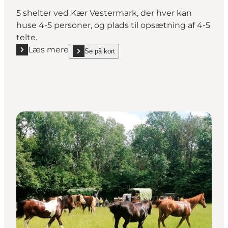
5 shelter ved Kær Vestermark, der hver kan
huse 4-5 personer, og plads til opsætning af 4-5
telte.
Læs mere
Se på kort
Læs mere "Shelterplads Syd"
show Shelterplads Syd on_map