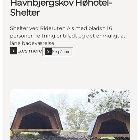
Havnbjergskov Høhotel-
Shelter
Shelter ved Rideruten Als med plads til 6
personer. Teltning er tilladt og det er muligt at
låne badeværelse.
Læs mere
Se på kort
Læs mere "Havnbjergskov Høhotel-Shelter"
show Havnbjergskov Høhotel-Shelter on_map