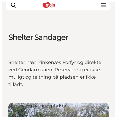
Shelter Sandager
Oplevelser
Byer & Steder
Det sker
Shelter nær Rinkenæs Forfyr og direkte
Overnatning
ved Gendarmstien. Reservering er ikke
Planlæg din ferie
muligt og teltning på pladsen er ikke
Booking
tilladt.
Shelters og naturlejrpladser