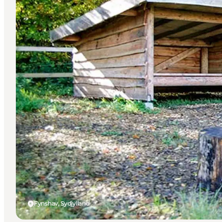
Fynshav, Sydjylland