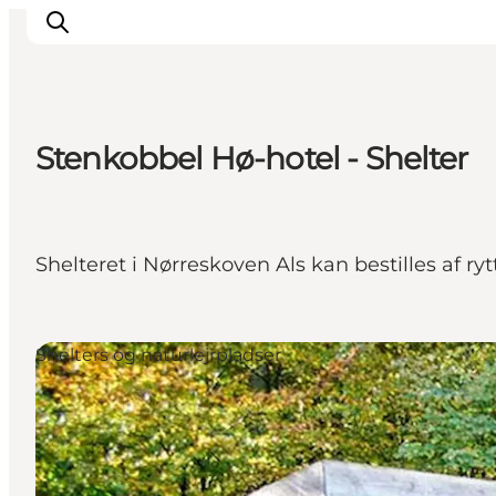
Stenkobbel Hø-hotel - Shelter
Oplevelser
Byer & Steder
Det sker
Shelteret i Nørreskoven Als kan bestilles af ry
Overnatning
Planlæg din ferie
Booking
Shelters og naturlejrpladser