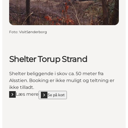
Foto
:
VisitSønderborg
Shelter Torup Strand
Shelter beliggende i skov ca. 50 meter fra
Alsstien. Booking er ikke muligt og teltning er
ikke tilladt.
Læs mere
Se på kort
Læs mere "Shelter Torup Strand"
show Shelter Torup Strand on_map