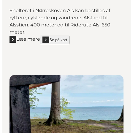
Shelteret i Nørreskoven Als kan bestilles af
ryttere, cyklende og vandrene. Afstand til
Alsstien: 400 meter og til Riderute Als: 650
meter.
Læs mere
Se på kort
Læs mere "Stenkobbel Hø-hotel - Shelter"
show Stenkobbel Hø-hotel - Shelter on_map