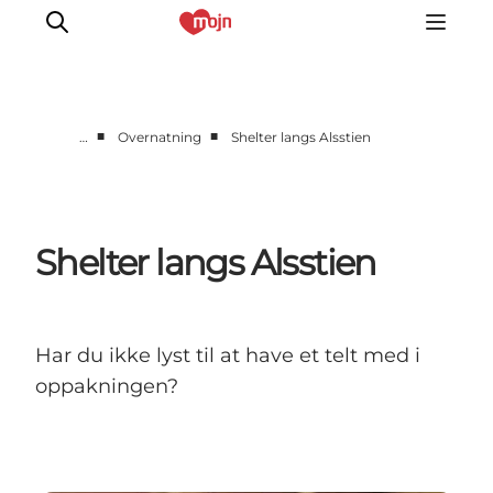
■
■
…
Overnatning
Shelter langs Alsstien
Aktiv sammen
Historie
Natur
Shelter langs Alsstien
Overnatning
Det Sker
Planlæg din tur
Har du ikke lyst til at have et telt med i
oppakningen?