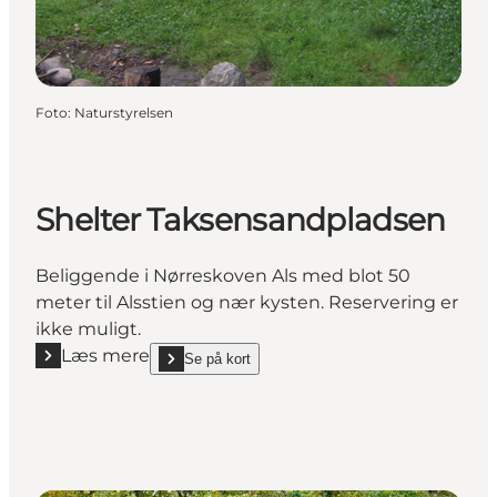
Foto
:
Naturstyrelsen
Shelter Taksensandpladsen
Beliggende i Nørreskoven Als med blot 50
meter til Alsstien og nær kysten. Reservering er
ikke muligt.
Læs mere
Se på kort
Læs mere "Shelter Taksensandpladsen"
show Shelter Taksensandpladsen on_map