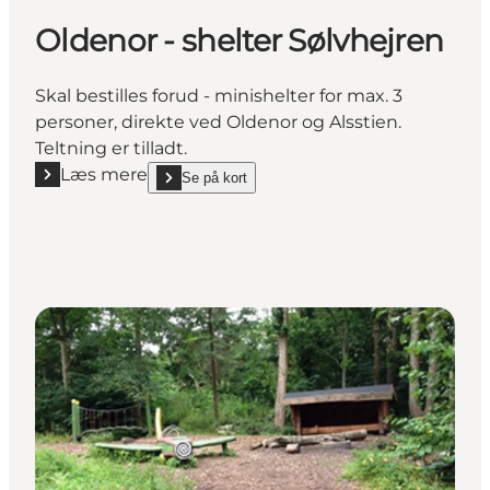
Oldenor - shelter Sølvhejren
Skal bestilles forud - minishelter for max. 3
personer, direkte ved Oldenor og Alsstien.
Teltning er tilladt.
Læs mere
Se på kort
Læs mere "Oldenor - shelter Sølvhejren"
show Oldenor - shelter Sølvhejren on_map