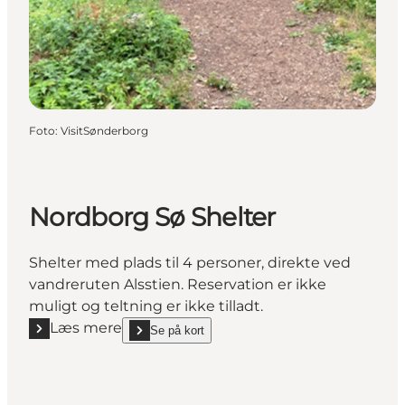
Foto
:
VisitSønderborg
Nordborg Sø Shelter
Shelter med plads til 4 personer, direkte ved
vandreruten Alsstien. Reservation er ikke
muligt og teltning er ikke tilladt.
Læs mere
Se på kort
Læs mere "Nordborg Sø Shelter"
show Nordborg Sø Shelter on_map