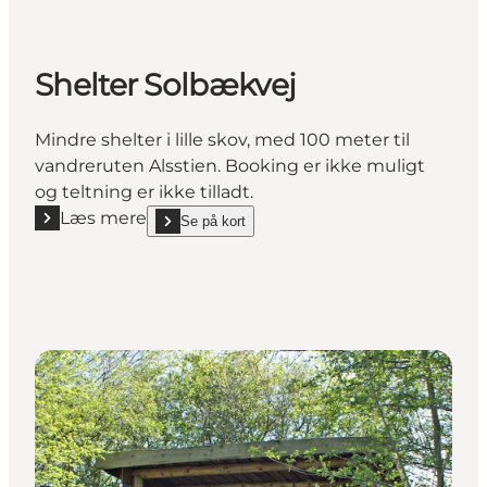
Shelter Solbækvej
Mindre shelter i lille skov, med 100 meter til
vandreruten Alsstien. Booking er ikke muligt
og teltning er ikke tilladt.
Læs mere
Se på kort
Læs mere "Shelter Solbækvej"
show Shelter Solbækvej on_map