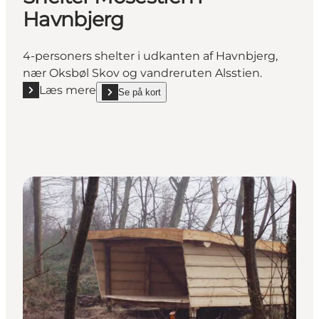
Havnbjerg
4-personers shelter i udkanten af Havnbjerg,
nær Oksbøl Skov og vandreruten Alsstien.
Læs mere
Se på kort
Læs mere "Shelter Mosestien i Havnbjerg"
show Shelter Mosestien i Havnbjerg on_map