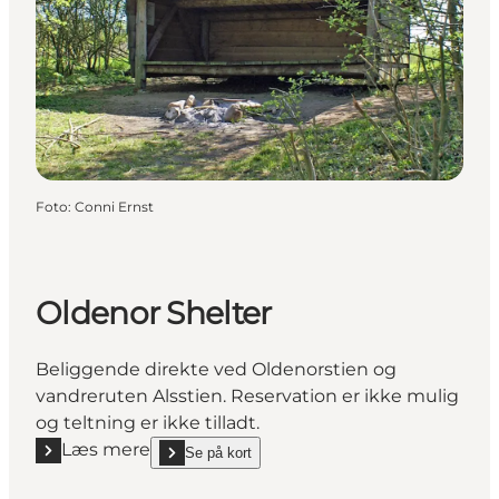
Foto
:
Conni Ernst
Oldenor Shelter
Beliggende direkte ved Oldenorstien og
vandreruten Alsstien. Reservation er ikke mulig
og teltning er ikke tilladt.
Læs mere
Se på kort
Læs mere "Oldenor Shelter"
show Oldenor Shelter on_map