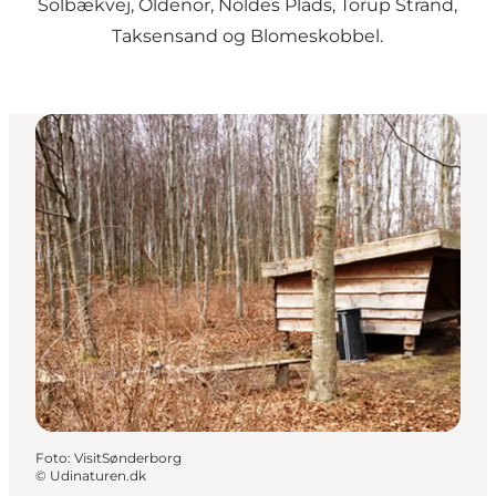
Solbækvej, Oldenor, Noldes Plads, Torup Strand,
Taksensand og Blomeskobbel.
Foto
:
VisitSønderborg
©
Udinaturen.dk