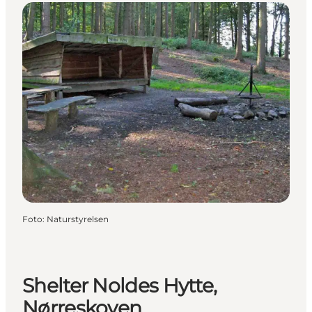
Foto
:
Naturstyrelsen
Shelter Noldes Hytte,
Nørreskoven