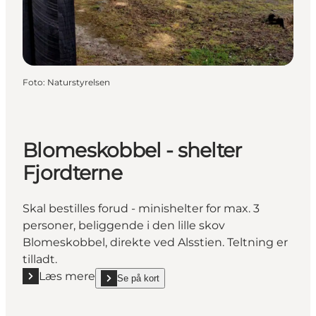
Foto
:
Naturstyrelsen
Blomeskobbel - shelter
Fjordterne
Skal bestilles forud - minishelter for max. 3
personer, beliggende i den lille skov
Blomeskobbel, direkte ved Alsstien. Teltning er
tilladt.
Læs mere
Se på kort
Læs mere "Blomeskobbel - shelter Fjordterne"
show Blomeskobbel - shelter Fjordterne on_map