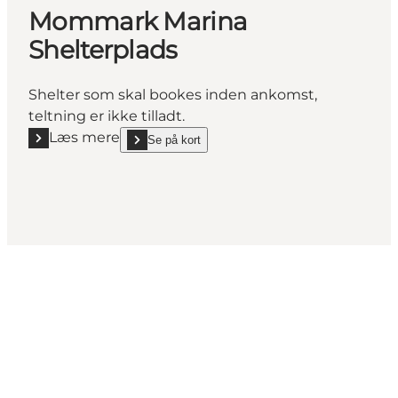
Mommark Marina
Shelterplads
Shelter som skal bookes inden ankomst,
teltning er ikke tilladt.
Læs mere
Se på kort
Læs mere "Mommark Marina Shelterplads"
show Mommark Marina Shelterplads on_map
Følg med