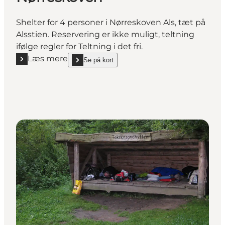
Shelter for 4 personer i Nørreskoven Als, tæt på
Alsstien. Reservering er ikke muligt, teltning
ifølge regler for Teltning i det fri.
Læs mere
Se på kort
Læs mere "Shelter Noldes Hytte, Nørreskoven"
show Shelter Noldes Hytte, Nørreskoven on_map