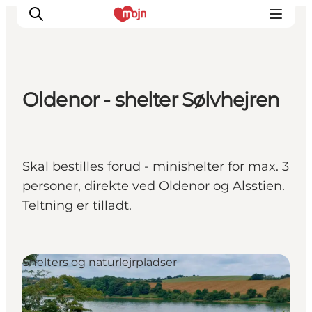
Oldenor - shelter Sølvhejren
Oplevelser
Byer & Steder
Det sker
Skal bestilles forud - minishelter for max. 3
Overnatning
personer, direkte ved Oldenor og Alsstien.
Planlæg din ferie
Teltning er tilladt.
Booking
Shelters og naturlejrpladser