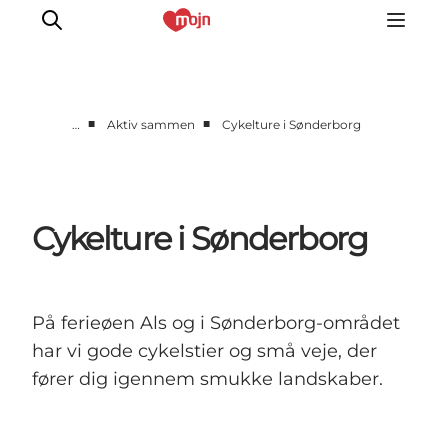
■
■
…
Aktiv sammen
Cykelture i Sønderborg
Aktiv sammen
Historie
Natur
Cykelture i Sønderborg
Overnatning
Det Sker
Planlæg din tur
På ferieøen Als og i Sønderborg-området
har vi gode cykelstier og små veje, der
fører dig igennem smukke landskaber.