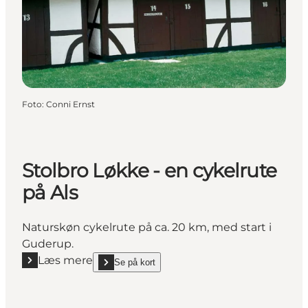
Foto
:
Conni Ernst
Stolbro Løkke - en cykelrute
på Als
Naturskøn cykelrute på ca. 20 km, med start i
Guderup.
Læs mere
Se på kort
Læs mere "Stolbro Løkke - en cykelrute på Als"
show Stolbro Løkke - en cykelrute på Als on_map