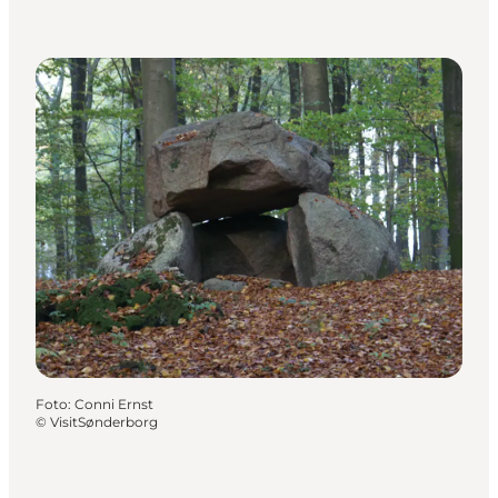
Foto
:
Conni Ernst
©
VisitSønderborg