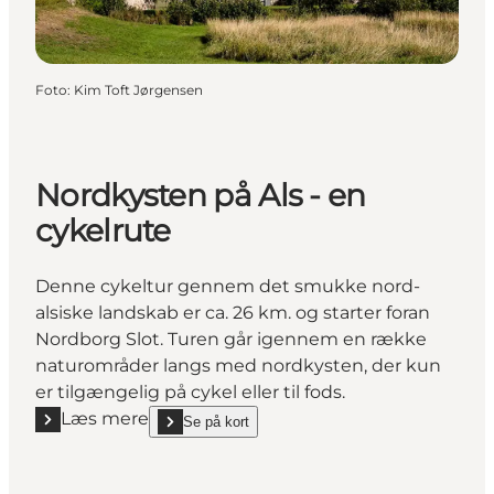
Foto
:
Kim Toft Jørgensen
Nordkysten på Als - en
cykelrute
Denne cykeltur gennem det smukke nord-
alsiske landskab er ca. 26 km. og starter foran
Nordborg Slot. Turen går igennem en række
naturområder langs med nordkysten, der kun
er tilgængelig på cykel eller til fods.
Læs mere
Se på kort
Læs mere "Nordkysten på Als - en cykelrute"
show Nordkysten på Als - en cykelrute on_map