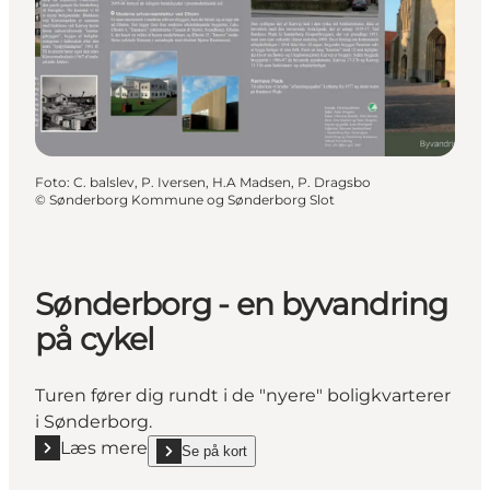
Foto
:
C. balslev, P. Iversen, H.A Madsen, P. Dragsbo
©
Sønderborg Kommune og Sønderborg Slot
Sønderborg - en byvandring
på cykel
Turen fører dig rundt i de "nyere" boligkvarterer
i Sønderborg.
Læs mere
Se på kort
Læs mere "Sønderborg - en byvandring på cykel"
show Sønderborg - en byvandring på cykel on_map