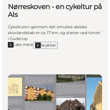
Nørreskoven - en cykeltur på
Als
Cykelturen gennem det smukke alsiske
skovlandskab er ca. 17 km, og starter ved torvet
i Guderup.
Læs mere
Se på kort
Læs mere "Nørreskoven - en cykeltur på Als"
show Nørreskoven - en cykeltur på Als on_map