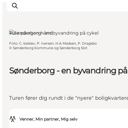
Sønderborg, Sydjylland
Ture på egen hånd
Foto
:
C. balslev, P. Iversen, H.A Madsen, P. Dragsbo
Oplevelser
©
Sønderborg Kommune og Sønderborg Slot
Byer & Steder
Det sker
Sønderborg - en byvandring på
Overnatning
Planlæg din ferie
Booking
Turen fører dig rundt i de "nyere" boligkvarter
Venner, Min partner, Mig selv