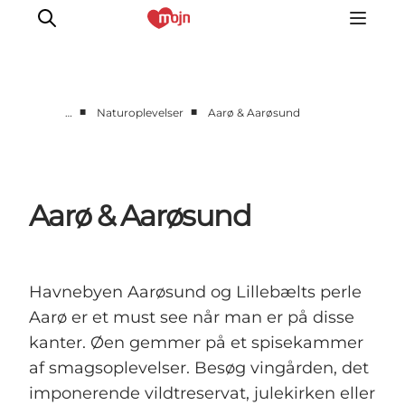
■
■
…
Naturoplevelser
Aarø & Aarøsund
Aktiv sammen
Historie
Natur
Aarø & Aarøsund
Overnatning
Det Sker
Planlæg din tur
Havnebyen Aarøsund og Lillebælts perle
Aarø er et must see når man er på disse
kanter. Øen gemmer på et spisekammer
af smagsoplevelser. Besøg vingården, det
imponerende vildtreservat, julekirken eller