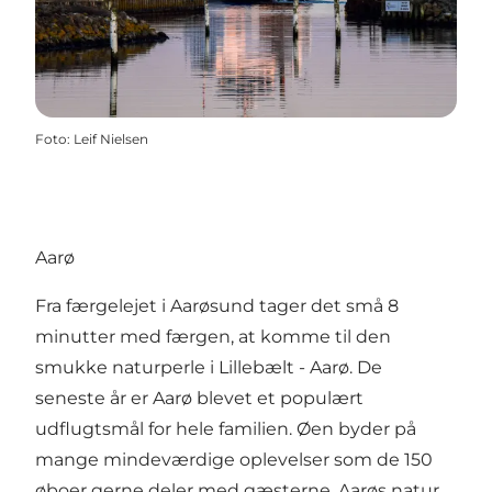
Foto
:
Leif Nielsen
Aarø
Fra færgelejet i Aarøsund tager det små 8
minutter med færgen, at komme til den
smukke naturperle i Lillebælt - Aarø. De
seneste år er Aarø blevet et populært
udflugtsmål for hele familien. Øen byder på
mange mindeværdige oplevelser som de 150
øboer gerne deler med gæsterne. Aarøs natur