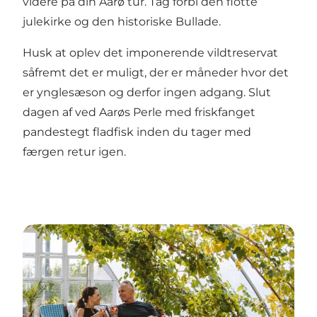
videre på din Aarø tur. Tag forbi den flotte
julekirke og den historiske Bullade.
Husk at oplev det imponerende vildtreservat
såfremt det er muligt, der er måneder hvor det
er ynglesæson og derfor ingen adgang. Slut
dagen af ved Aarøs Perle med friskfanget
pandestegt fladfisk inden du tager med
færgen retur igen.