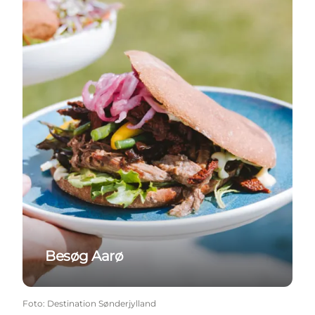
Besøg Aarø
Foto
:
Destination Sønderjylland