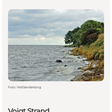
Foto
:
VisitSønderborg
Voigt Strand