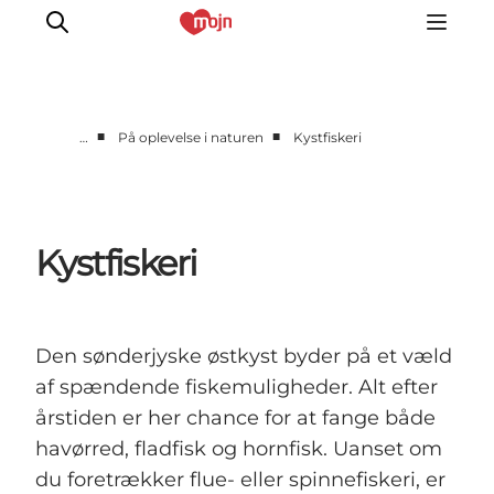
■
■
…
På oplevelse i naturen
Kystfiskeri
Oplevelser
Byer & Steder
Det sker
Kystfiskeri
Overnatning
Planlæg din ferie
Booking
Den sønderjyske østkyst byder på et væld
af spændende fiskemuligheder. Alt efter
årstiden er her chance for at fange både
havørred, fladfisk og hornfisk. Uanset om
du foretrækker flue- eller spinnefiskeri, er