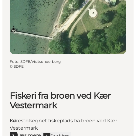
Foto
:
SDFE/Visitsonderborg
©
SDFE
Fiskeri fra broen ved Kær
Vestermark
Kørestolsegnet fiskeplads fra broen ved Kær
Vestermark
Læs mere