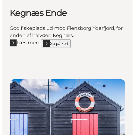
Kegnæs Ende
God fiskeplads ud mod Flensborg Yderfjord, for
enden af halvøen Kegnæs.
Læs mere
Se på kort
Læs mere "Kegnæs Ende"
show Kegnæs Ende on_map