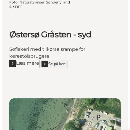
Foto
:
Naturstyrelsen Sønderjylland
©
SDFE
Østersø Gråsten - syd
Søfiskeri med tilkørselsrampe for
kørestolsbrugere
Læs mere
Se på kort
Læs mere "Østersø Gråsten - syd"
show Østersø Gråsten - syd on_map