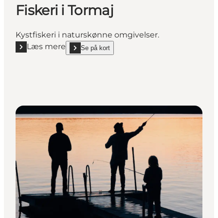
Fiskeri i Tormaj
Kystfiskeri i naturskønne omgivelser.
Læs mere
Se på kort
Læs mere "Fiskeri i Tormaj"
show Fiskeri i Tormaj on_map