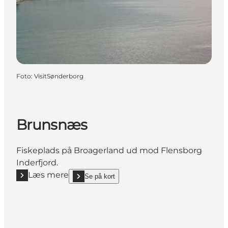
Foto
:
VisitSønderborg
Brunsnæs
Fiskeplads på Broagerland ud mod Flensborg
Inderfjord.
Læs mere
Se på kort
Læs mere "Brunsnæs"
show Brunsnæs on_map