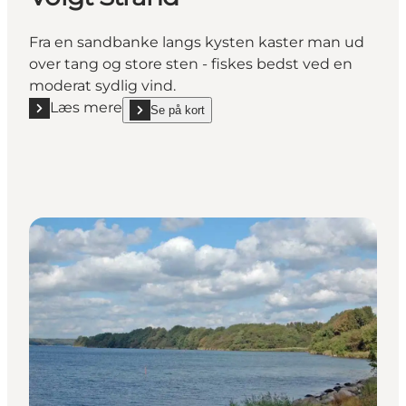
Fra en sandbanke langs kysten kaster man ud
over tang og store sten - fiskes bedst ved en
moderat sydlig vind.
Læs mere
Se på kort
Læs mere "Voigt Strand"
show Voigt Strand on_map