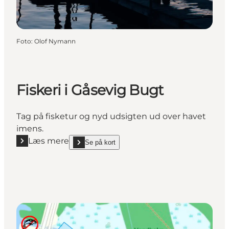
Foto
:
Olof Nymann
Fiskeri i Gåsevig Bugt
Tag på fisketur og nyd udsigten ud over havet
imens.
Læs mere
Se på kort
Læs mere "Fiskeri i Gåsevig Bugt"
show Fiskeri i Gåsevig Bugt on_map