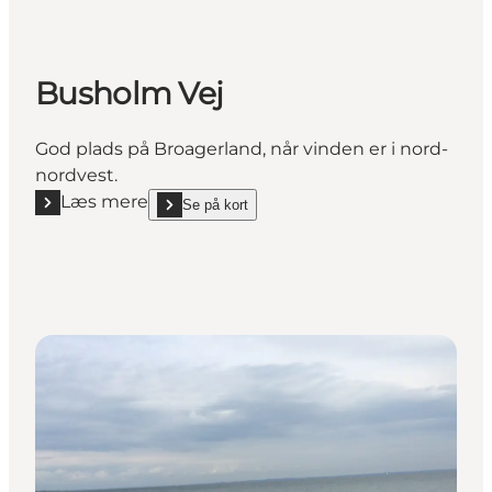
Busholm Vej
God plads på Broagerland, når vinden er i nord-
nordvest.
Læs mere
Se på kort
Læs mere "Busholm Vej"
show Busholm Vej on_map