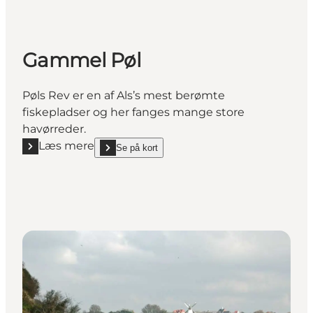
Gammel Pøl
Pøls Rev er en af Als’s mest berømte
fiskepladser og her fanges mange store
havørreder.
Læs mere
Se på kort
Læs mere "Gammel Pøl"
show Gammel Pøl on_map