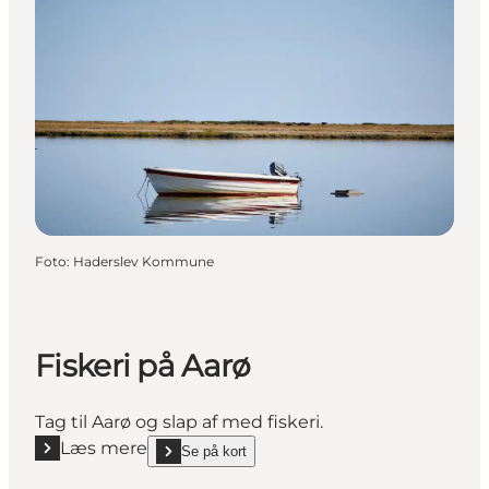
Foto
:
Haderslev Kommune
Fiskeri på Aarø
Tag til Aarø og slap af med fiskeri.
Læs mere
Se på kort
Læs mere "Fiskeri på Aarø"
show Fiskeri på Aarø on_map