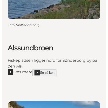
Foto
:
VisitSønderborg
Alssundbroen
Fiskepladsen ligger nord for Sønderborg by på
øen Als.
Læs mere
Se på kort
Læs mere "Alssundbroen"
show Alssundbroen on_map