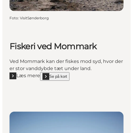
Foto
:
VisitSønderborg
Fiskeri ved Mommark
Ved Mommark kan der fiskes mod syd, hvor der
er stor vanddybde tæt under land.
Læs mere
Se på kort
Læs mere "Fiskeri ved Mommark"
show Fiskeri ved Mommark on_map