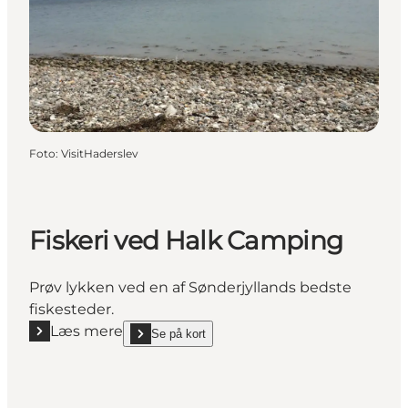
Foto
:
VisitHaderslev
Fiskeri ved Halk Camping
Prøv lykken ved en af Sønderjyllands bedste
fiskesteder.
Læs mere
Se på kort
Læs mere "Fiskeri ved Halk Camping"
show Fiskeri ved Halk Camping on_map