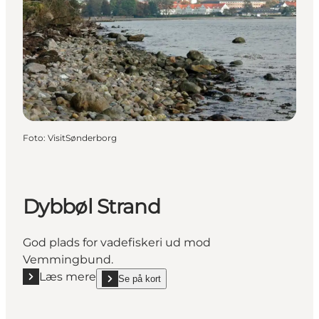
Foto
:
VisitSønderborg
Dybbøl Strand
God plads for vadefiskeri ud mod
Vemmingbund.
Læs mere
Se på kort
Læs mere "Dybbøl Strand"
show Dybbøl Strand on_map