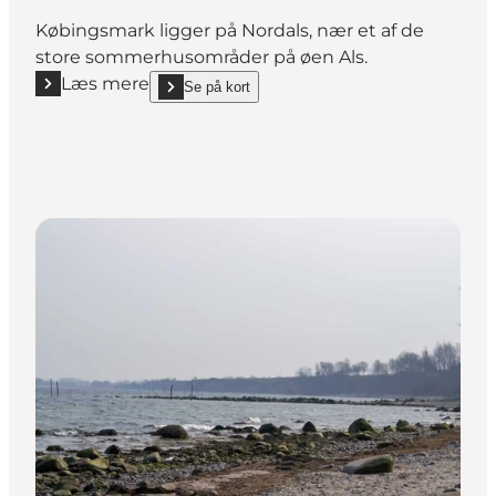
Købingsmark ligger på Nordals, nær et af de
store sommerhusområder på øen Als.
Læs mere
Se på kort
Læs mere "Fiskeri ved Købingsmark"
show Fiskeri ved Købingsmark on_map