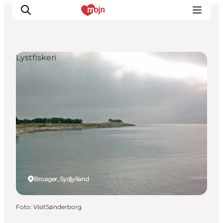
Lystfiskeri
Oplevelser
Byer & Steder
Det sker
Overnatning
Planlæg din ferie
Booking
Broager, Sydjylland
Foto
:
VisitSønderborg