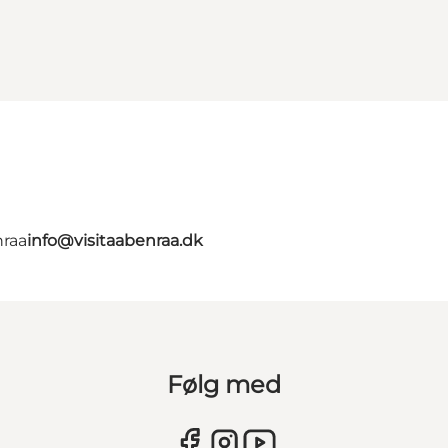
nraa
info@visitaabenraa.dk
Følg med