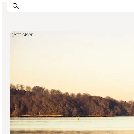
Lystfiskeri
Oplevelser
Byer & Steder
Det sker
Overnatning
Planlæg din ferie
Booking