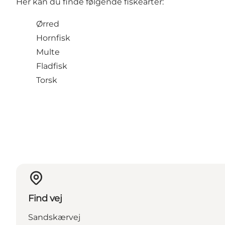
Her kan du finde følgende fiskearter:
Ørred
Hornfisk
Multe
Fladfisk
Torsk
Find vej
Sandskærvej