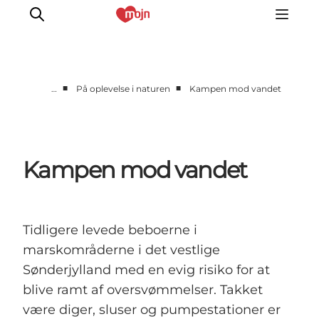
■
■
…
På oplevelse i naturen
Kampen mod vandet
Oplevelser
Byer & Steder
Det sker
Kampen mod vandet
Overnatning
Planlæg din ferie
Booking
Tidligere levede beboerne i
marskområderne i det vestlige
Sønderjylland med en evig risiko for at
blive ramt af oversvømmelser. Takket
være diger, sluser og pumpestationer er