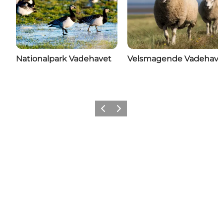
Nationalpark Vadehavet
Velsmagende Vadehav
Forrige
Næste
Følg med