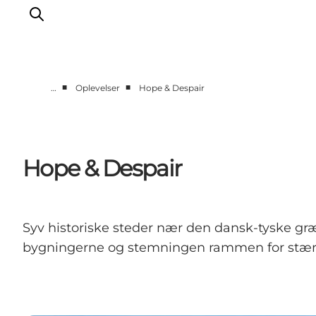
■
■
…
Oplevelser
Hope & Despair
Oplevelser
Byer & Steder
Det sker
Hope & Despair
Overnatning
Planlæg din ferie
Booking
Syv historiske steder nær den dansk-tyske g
bygningerne og stemningen rammen for stærke