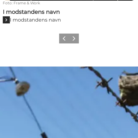
Foto
:
Frame & Work
I modstandens navn
I modstandens navn
Forrige
Næste