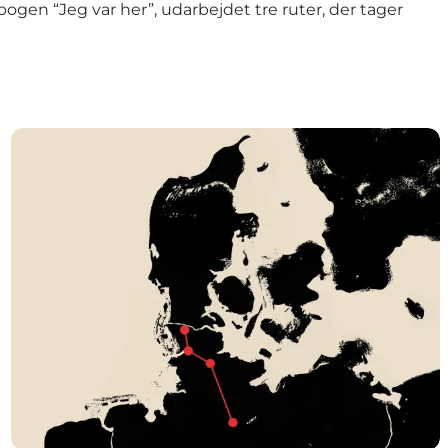
en “Jeg var her”, udarbejdet tre ruter, der tager
Til minde om de døde