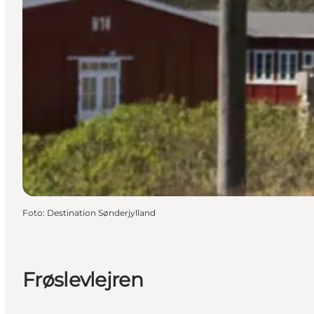
Foto
:
Destination Sønderjylland
Frøslevlejren