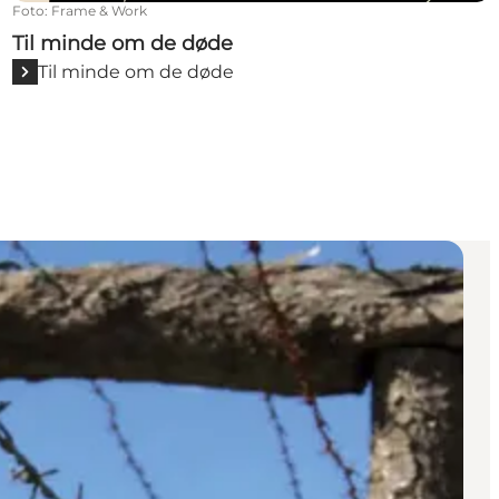
Foto
:
Frame & Work
Til minde om de døde
Til minde om de døde