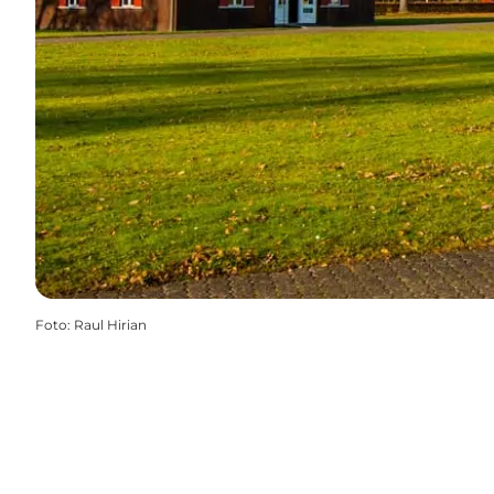
Foto
:
Raul Hirian