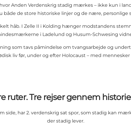
vor Anden Verdenskrig stadig mærkes – ikke kun i landsk
 både de store historiske linjer og de nære, personlige
nkelt håb. I Zelle II i Kolding hænger modstandens stem
mindesmærkerne i Ladelund og Husum-Schwesing vidner
ng som tavs påmindelse om tvangsarbejde og undertr
jødisk liv før, under og efter Holocaust – med mennesker
re ruter. Tre rejser gennem historie
om side, har 2. verdenskrig sat spor, som stadig kan mærke
der stadig lever.