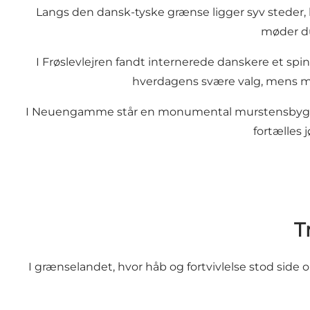
Langs den dansk-tyske grænse ligger syv steder, h
møder du
I Frøslevlejren fandt internerede danskere et spi
hverdagens svære valg, mens 
I Neuengamme står en monumental murstensbygni
fortælles 
T
I grænselandet, hvor håb og fortvivlelse stod side 