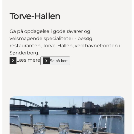
Torve-Hallen
Gå på opdagelse i gode råvarer og
velsmagende specialiteter - besøg
restauranten, Torve-Hallen, ved havnefronten i
Sønderborg.
Læs mere
Se på kort
Læs mere "Torve-Hallen"
show Torve-Hallen on_map