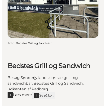
Foto
:
Bedstes Grill og Sandwich
Bedstes Grill og Sandwich
Besøg Sønderjyllands største grill- og
sandwichbar, Bedstes Grill og Sandwich, i
udkanten af Padborg.
Læs mere
Se på kort
Læs mere "Bedstes Grill og Sandwich"
show Bedstes Grill og Sandwich on_map