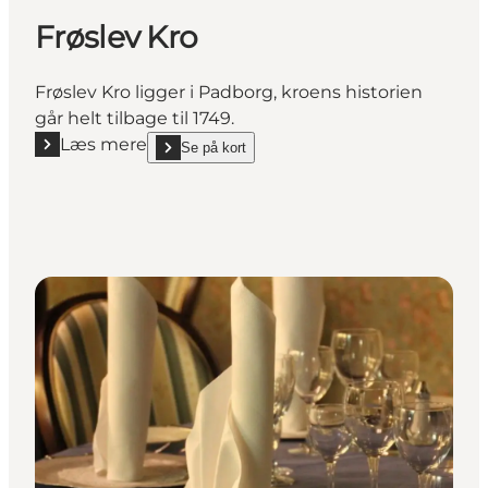
Frøslev Kro
Frøslev Kro ligger i Padborg, kroens historien
går helt tilbage til 1749.
Læs mere
Se på kort
Læs mere "Frøslev Kro"
show Frøslev Kro on_map