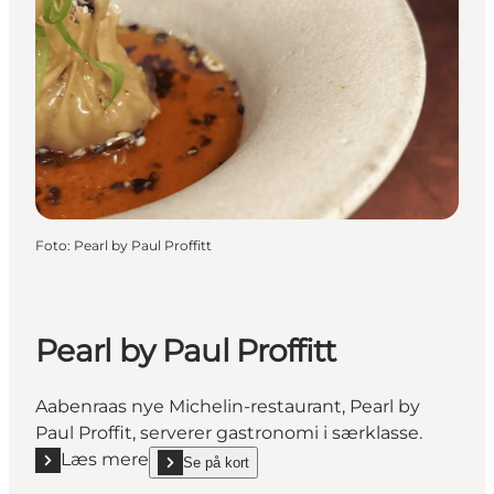
Foto
:
Pearl by Paul Proffitt
Pearl by Paul Proffitt
Aabenraas nye Michelin-restaurant, Pearl by
Paul Proffit, serverer gastronomi i særklasse.
Læs mere
Se på kort
Læs mere "Pearl by Paul Proffitt"
show Pearl by Paul Proffitt on_map