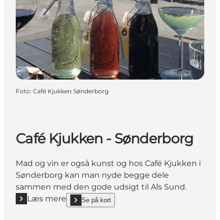
Foto
:
Café Kjukken Sønderborg
Café Kjukken - Sønderborg
Mad og vin er også kunst og hos Café Kjukken i
Sønderborg kan man nyde begge dele
sammen med den gode udsigt til Als Sund.
Læs mere
Se på kort
Læs mere "Café Kjukken - Sønderborg"
show Café Kjukken - Sønderborg on_map