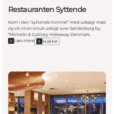
Restauranten Syttende
Kom i den ”syttende himmel” med udsøgt mad
og vin til en smuk udsigt over Sønderborg by.
*Michelin & Culinary Hideaway Denmark.
Læs mere
Se på kort
Læs mere "Restauranten Syttende"
show Restauranten Syttende on_map