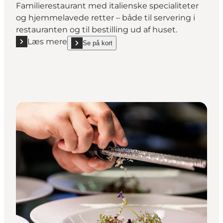
Familierestaurant med italienske specialiteter
og hjemmelavede retter – både til servering i
restauranten og til bestilling ud af huset.
Læs mere
Se på kort
Læs mere "La Perla"
show La Perla on_map