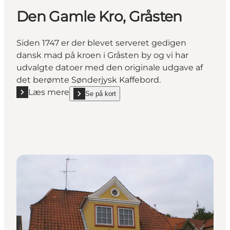
Den Gamle Kro, Gråsten
Siden 1747 er der blevet serveret gedigen
dansk mad på kroen i Gråsten by og vi har
udvalgte datoer med den originale udgave af
det berømte Sønderjysk Kaffebord.
Læs mere
Se på kort
Læs mere "Den Gamle Kro, Gråsten"
show Den Gamle Kro, Gråsten on_map