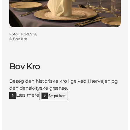
Foto
:
HORESTA
©
Bov Kro
Bov Kro
Besøg den historiske kro lige ved Hærvejen og
den dansk-tyske grænse.
Læs mere
Se på kort
Læs mere "Bov Kro"
show Bov Kro on_map