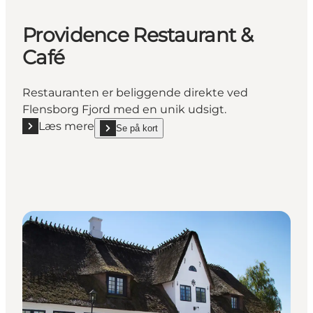
Providence Restaurant &
Café
Restauranten er beliggende direkte ved
Flensborg Fjord med en unik udsigt.
Læs mere
Se på kort
Læs mere "Providence Restaurant & Café"
show Providence Restaurant & Café on_map