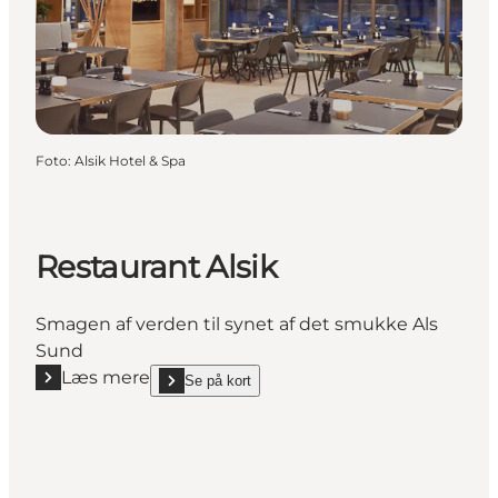
Foto
:
Alsik Hotel & Spa
Restaurant Alsik
Smagen af verden til synet af det smukke Als
Sund
Læs mere
Se på kort
Læs mere "Restaurant Alsik"
show Restaurant Alsik on_map