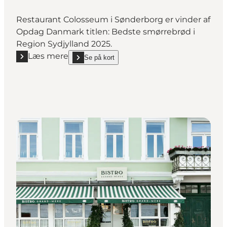
Restaurant Colosseum i Sønderborg er vinder af
Opdag Danmark titlen: Bedste smørrebrød i
Region Sydjylland 2025.
Læs mere
Se på kort
Læs mere "Colosseum"
show Colosseum on_map