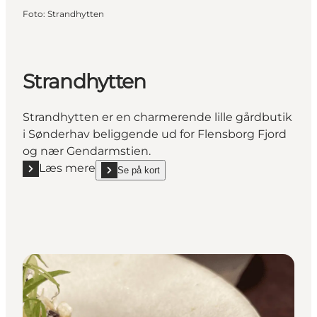
Foto
:
Strandhytten
Strandhytten
Strandhytten er en charmerende lille gårdbutik
i Sønderhav beliggende ud for Flensborg Fjord
og nær Gendarmstien.
Læs mere
Se på kort
Læs mere "Strandhytten"
show Strandhytten on_map