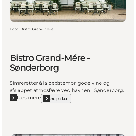
Foto
:
Bistro Grand Mère
Bistro Grand-Mére -
Sønderborg
Simreretter á la bedstemor, gode vine og
afslappet atmosfære ved havnen i Sønderborg.
Læs mere
Se på kort
Læs mere "Bistro Grand-Mére - Sønderborg"
show Bistro Grand-Mére - Sønderborg on_map