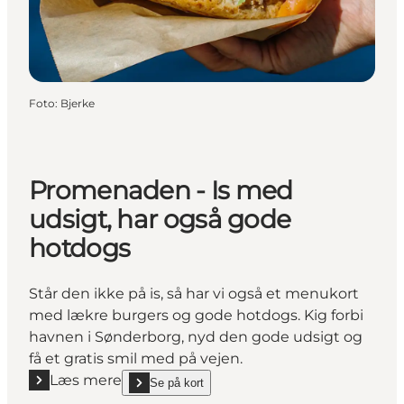
Foto
:
Bjerke
Promenaden - Is med
udsigt, har også gode
hotdogs
Står den ikke på is, så har vi også et menukort
med lækre burgers og gode hotdogs. Kig forbi
havnen i Sønderborg, nyd den gode udsigt og
få et gratis smil med på vejen.
Læs mere
Se på kort
Læs mere "Promenaden - Is med udsigt, har også g
show Promenaden - Is med udsigt, har også gode h