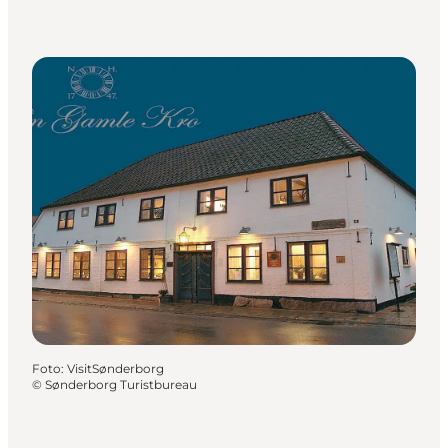
Foto
:
VisitSønderborg
©
Sønderborg Turistbureau