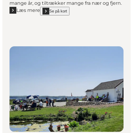
mange år, og tiltrækker mange fra nær og fjern.
Læs mere
Se på kort
Læs mere "Annies kiosk"
show Annies kiosk on_map