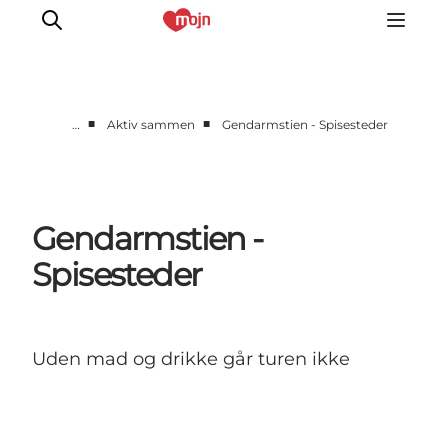
■
■
…
Aktiv sammen
Gendarmstien - Spisesteder
Aktiv sammen
Historie
Natur
Gendarmstien -
Overnatning
Spisesteder
Det Sker
Planlæg din tur
Uden mad og drikke går turen ikke