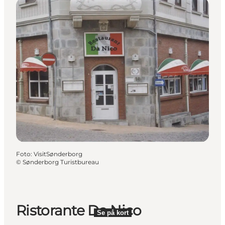
Foto
:
VisitSønderborg
©
Sønderborg Turistbureau
Ristorante Da Nico
Se på kort