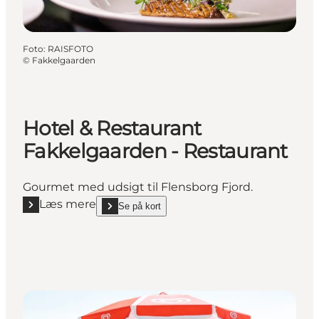
Foto
:
RAISFOTO
©
Fakkelgaarden
Hotel & Restaurant
Fakkelgaarden - Restaurant
Gourmet med udsigt til Flensborg Fjord.
Læs mere
Se på kort
Læs mere "Hotel & Restaurant Fakkelgaarden - Rest
show Hotel & Restaurant Fakkelgaarden - Restaura