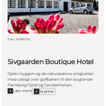
Foto
:
HORESTA
Sivgaarden Boutique Hotel
Oplev hyggen og de naturskønne omgivelser
med udsigt over golfbanen til den bugtende
Flensborg Fjord og Gendarmstien.
Læs mere
Se på kort
Læs mere "Sivgaarden Boutique Hotel"
show Sivgaarden Boutique Hotel on_map