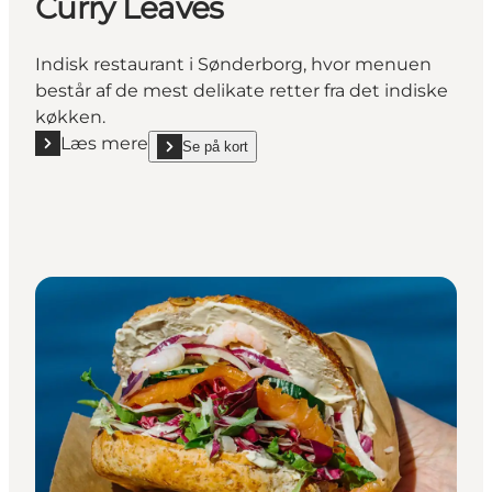
Curry Leaves
Indisk restaurant i Sønderborg, hvor menuen
består af de mest delikate retter fra det indiske
køkken.
Læs mere
Se på kort
Læs mere "Curry Leaves"
show Curry Leaves on_map