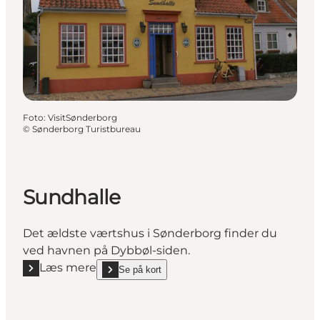
Foto
:
VisitSønderborg
©
Sønderborg Turistbureau
Sundhalle
Det ældste værtshus i Sønderborg finder du
ved havnen på Dybbøl-siden.
Læs mere
Se på kort
Læs mere "Sundhalle"
show Sundhalle on_map