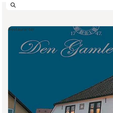
Restauranter
Oplevelser
Byer & Steder
Det sker
Overnatning
Planlæg din ferie
Booking