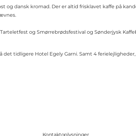
ost og dansk kromad. Der er altid frisklavet kaffe på k
nævnes.
Tarteletfest
og
Smørrebrødsfestival
og
Sønderjysk Kaffe
det tidligere Hotel Egely Garni. Samt 4 ferielejligheder, a
Kontaktoplysninger