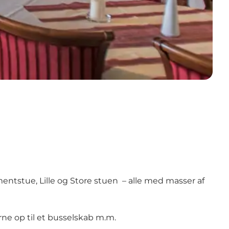
ntstue, Lille og Store stuen – alle med masser af
erne op til et busselskab m.m.