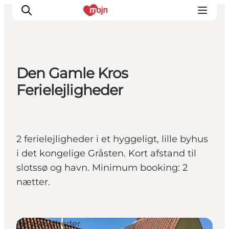
Den Gamle Kros
Oplevelser
Ferielejligheder
Byer & Steder
Det sker
Overnatning
2 ferielejligheder i et hyggeligt, lille byhus
Planlæg din ferie
i det kongelige Gråsten. Kort afstand til
Booking
slotssø og havn. Minimum booking: 2
nætter.
Ferielejligheder