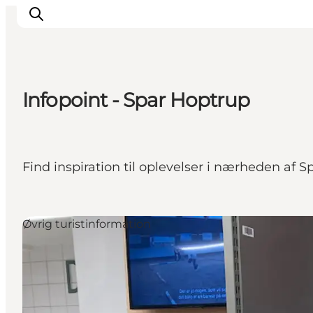
Infopoint - Spar Hoptrup
Oplevelser
Byer & Steder
Det sker
Find inspiration til oplevelser i nærheden af
Overnatning
Planlæg din ferie
Booking
Øvrig turistinformation