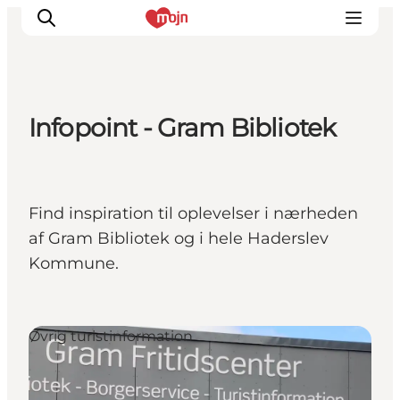
Infopoint - Gram Bibliotek
Oplevelser
Byer & Steder
Det sker
Find inspiration til oplevelser i nærheden
Overnatning
af Gram Bibliotek og i hele Haderslev
Planlæg din ferie
Kommune.
Booking
Øvrig turistinformation