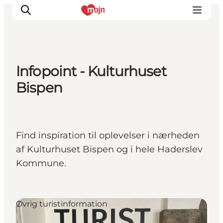
Infopoint - Kulturhuset
Oplevelser
Bispen
Byer & Steder
Det sker
Overnatning
Find inspiration til oplevelser i nærheden
Planlæg din ferie
af Kulturhuset Bispen og i hele Haderslev
Booking
Kommune.
Øvrig turistinformation