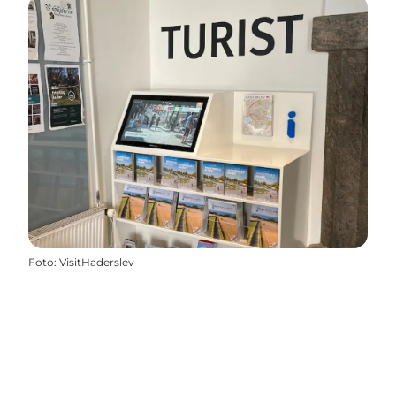
Foto
:
VisitHaderslev