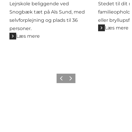
Lejrskole beliggende ved
Stedet til dit 
Snogbæk tæt på Als Sund, med
familieophold
selvforplejning og plads til 36
eller bryllupsfe
Læs mere
personer.
Læs mere
Forrige
Næste
Følg med