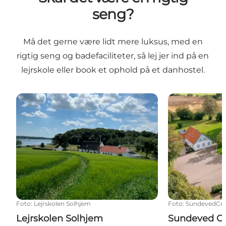
seng?
Må det gerne være lidt mere luksus, med en
rigtig seng og badefaciliteter, så lej jer ind på en
lejrskole eller book et ophold på et danhostel.
Lejrskolen Solhjem
Sundeved Cen
Foto
:
Lejrskolen Solhjem
Foto
:
SundevedCen
Lejrskolen Solhjem
Sundeved Ce