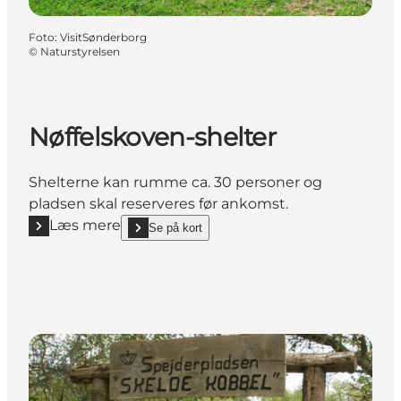
Foto
:
VisitSønderborg
©
Naturstyrelsen
Nøffelskoven-shelter
Shelterne kan rumme ca. 30 personer og
pladsen skal reserveres før ankomst.
Læs mere
Se på kort
Læs mere "Nøffelskoven-shelter"
show Nøffelskoven-shelter on_map