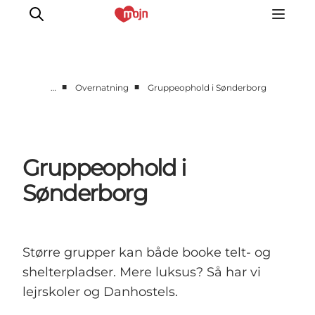
■
■
…
Overnatning
Gruppeophold i Sønderborg
Aktiv sammen
Historie
Natur
Gruppeophold i
Overnatning
Sønderborg
Det Sker
Planlæg din tur
Større grupper kan både booke telt- og
shelterpladser. Mere luksus? Så har vi
lejrskoler og Danhostels.