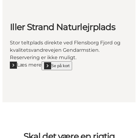
Iller Strand Naturlejrplads
Stor teltplads direkte ved Flensborg Fjord og
kvalitetsvandrevejen Gendarmstien.
Reservering er ikke muligt.
Læs mere
Se på kort
Læs mere "Iller Strand Naturlejrplads"
show Iller Strand Naturlejrplads on_map
Skal det være en rigtig