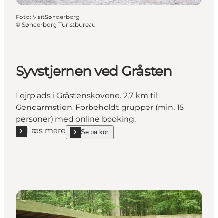
Foto
:
VisitSønderborg
©
Sønderborg Turistbureau
Syvstjernen ved Gråsten
Lejrplads i Gråstenskovene. 2,7 km til
Gendarmstien. Forbeholdt grupper (min. 15
personer) med online booking.
Læs mere
Se på kort
Læs mere "Syvstjernen ved Gråsten"
show Syvstjernen ved Gråsten on_map