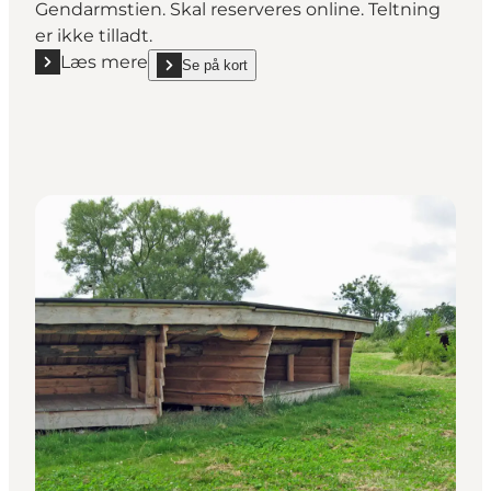
Gendarmstien. Skal reserveres online. Teltning
er ikke tilladt.
Læs mere
Se på kort
Læs mere "Lejrpladsen Vælddam - Høruphav"
show Lejrpladsen Vælddam - Høruphav on_map