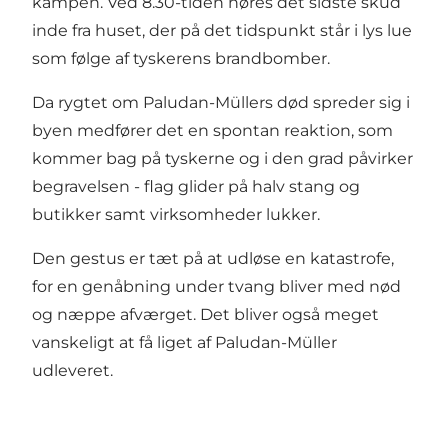
kampen. Ved 8.30-tiden høres det sidste skud
inde fra huset, der på det tidspunkt står i lys lue
som følge af tyskerens brandbomber.
Da rygtet om Paludan-Müllers død spreder sig i
byen medfører det en spontan reaktion, som
kommer bag på tyskerne og i den grad påvirker
begravelsen - flag glider på halv stang og
butikker samt virksomheder lukker.
Den gestus er tæt på at udløse en katastrofe,
for en genåbning under tvang bliver med nød
og næppe afværget. Det bliver også meget
vanskeligt at få liget af Paludan-Müller
udleveret.