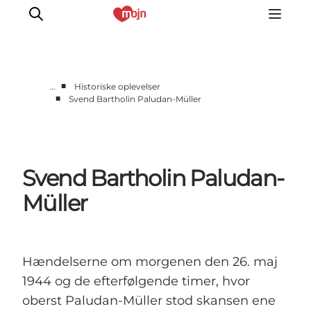
■
…
Historiske oplevelser
■
Svend Bartholin Paludan-Müller
Aktiv sammen
Historie
Natur
Svend Bartholin Paludan-
Overnatning
Det Sker
Müller
Planlæg din tur
Hændelserne om morgenen den 26. maj
1944 og de efterfølgende timer, hvor
oberst Paludan-Müller stod skansen ene