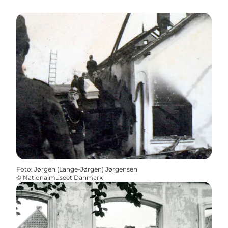
Foto
:
Jørgen (Lange-Jørgen) Jørgensen
©
Nationalmuseet Danmark