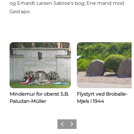
og Erhardt Larsen Sabroe's bog; Ene mand mod
Gestapo.
Mindemur for oberst S.B.
Flystyrt ved Broballe-
Paludan-Müller
Mjels i 1944
Forrige
Næste