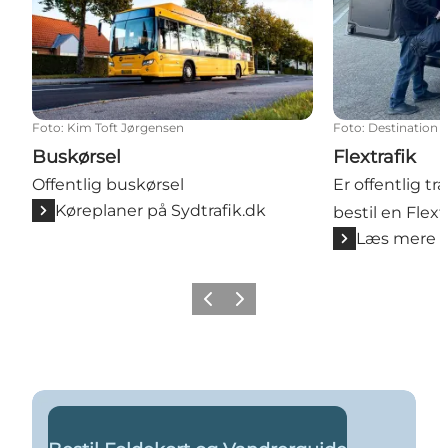
Foto
:
Kim Toft Jørgensen
Foto
:
Destination 
Buskørsel
Flextrafik
Offentlig buskørsel
Er offentlig tr
Køreplaner på Sydtrafik.dk
bestil en Flext
Læs mere
Forrige
Næste
Læs mere