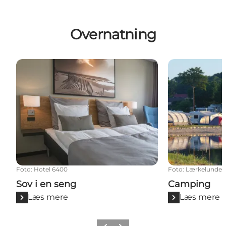
Overnatning
Sov i en seng
Camping
Foto
:
Hotel 6400
Foto
:
Lærkelunde
Sov i en seng
Camping
Læs mere
Læs mere