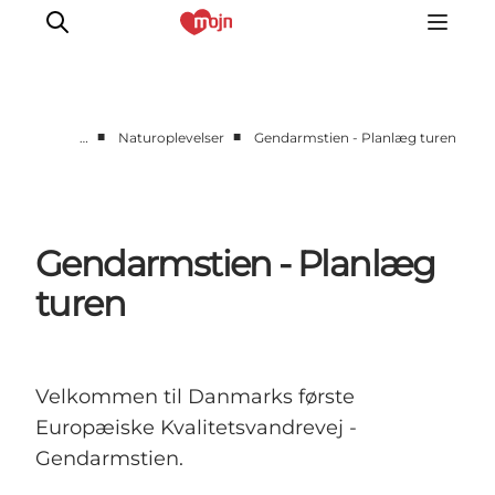
■
■
…
Naturoplevelser
Gendarmstien - Planlæg turen
Aktiv sammen
Historie
Natur
Gendarmstien - Planlæg
Overnatning
turen
Det Sker
Planlæg din tur
Velkommen til Danmarks første
Europæiske Kvalitetsvandrevej -
Gendarmstien.