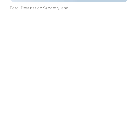
Foto
:
Destination Sønderjylland
Følg med
Vælg sprog