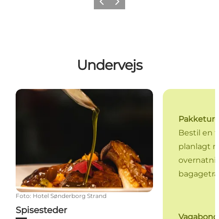
Forrige
Næste
Undervejs
Spisesteder
Pakketur
Bestil en t
planlagt 
overnatni
bagagetra
Foto
:
Hotel Sønderborg Strand
Spisesteder
Vagabond