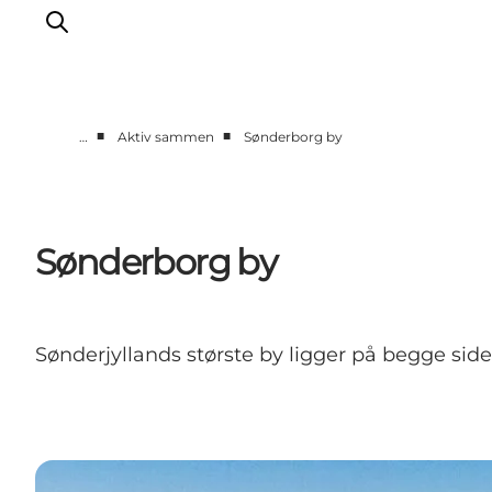
■
■
…
Aktiv sammen
Sønderborg by
Aktiv sammen
Historie
Natur
Sønderborg by
Overnatning
Det Sker
Planlæg din tur
Sønderjyllands største by ligger på begge si