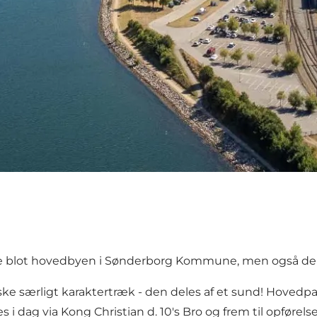
e blot hovedbyen i Sønderborg Kommune, men også den s
e særligt karaktertræk - den deles af et sund! Hovedpar
es i dag via Kong Christian d. 10's Bro og frem til opføre