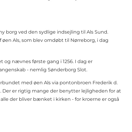
 borg ved den sydlige indsejling til Als Sund.
 øen Als, som blev omdøbt til Nørreborg, i dag
et og nævnes første gang i 1256. I dag er
 fangenskab - nemlig Sønderborg Slot.
n forbundet med øen Als via pontonbroen Frederik d.
. Der er rigtig mange der benytter lejligheden for at
lle der bliver bænket i kirken - for kroerne er også