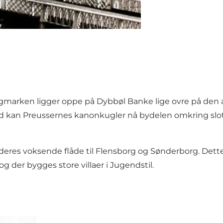
slagmarken ligger oppe på Dybbøl Banke lige ovre på den 
 kan Preussernes kanonkugler nå bydelen omkring slott
f deres voksende flåde til Flensborg og Sønderborg. Dette 
der bygges store villaer i Jugendstil.