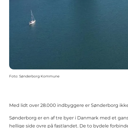
Foto
:
Sønderborg Kommune
Med lidt over 28.000 indbyggere er
Sønderborg
ikk
Sønderborg er en af tre byer i Danmark med et gansk
hellige side ovre på fastlandet. De to bydele forbind