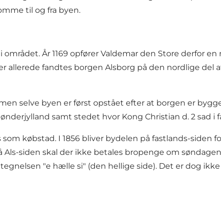
mme til og fra byen.
rådet. År 1169 opfører Valdemar den Store derfor en ny
 allerede fandtes borgen Alsborg på den nordlige del af
, men selve byen er først opstået efter at borgen er bygg
ønderjylland samt stedet hvor Kong Christian d. 2 sad i
atus som købstad. I 1856 bliver bydelen på fastlands-side
e på Als-siden skal der ikke betales bropenge om søndagen
gnelsen "e hælle si" (den hellige side). Det er dog ikke a