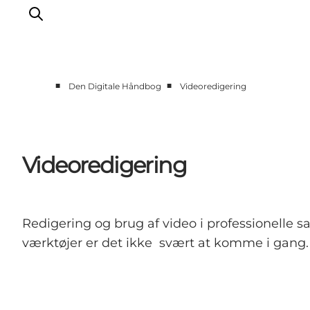
■
■
Den Digitale Håndbog
Videoredigering
Om os
Markedsføring
Projektudvikling
Videoredigering
Analyse
Presse
GoVisit
Redigering og brug af video i professionell
værktøjer er det ikke svært at komme i gang.