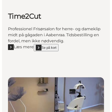
Time2Cut
Professionel Frisørsalon for herre- og dameklip
midt på gågaden i Aabenraa. Tidsbestilling en
fordel, men ikke nødvendig.
Læs mere
Se på kort
Læs mere "Time2Cut"
show Time2Cut on_map