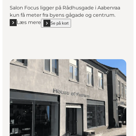
Salon Focus ligger på Rådhusgade i Aabenraa
kun få meter fra byens gågade og centrum.
Læs mere
Se på kort
Læs mere "Salon Focus"
show Salon Focus on_map