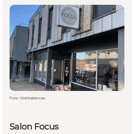
Foto
:
VisitAabenraa
Salon Focus