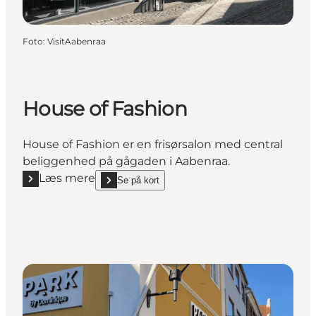
Foto
:
VisitAabenraa
House of Fashion
House of Fashion er en frisørsalon med central
beliggenhed på gågaden i Aabenraa.
Læs mere
Se på kort
Læs mere "House of Fashion"
show House of Fashion on_map