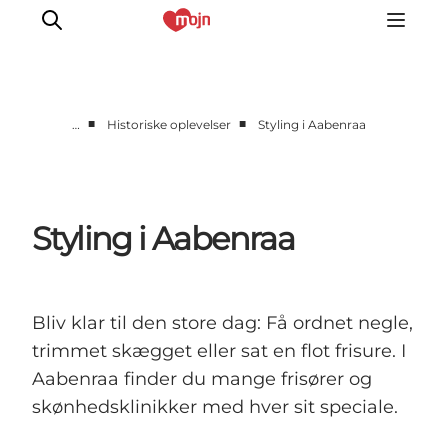
■
■
…
Historiske oplevelser
Styling i Aabenraa
Aktiv Sammen
Historie
Natur
Styling i Aabenraa
Overnatning
Det Sker
Planlæg din tur
Bliv klar til den store dag: Få ordnet negle,
trimmet skægget eller sat en flot frisure. I
Aabenraa finder du mange frisører og
skønhedsklinikker med hver sit speciale.