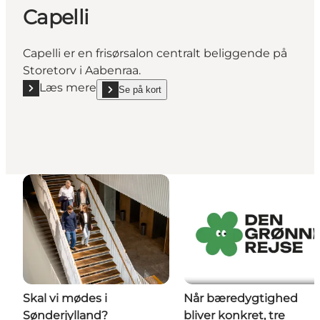
Capelli
Capelli er en frisørsalon centralt beliggende på
Storetorv i Aabenraa.
Læs mere
Se på kort
Læs mere "Capelli"
show Capelli on_map
Skal vi mødes i
Når bæredygtighed
Sønderjylland?
bliver konkret, tre