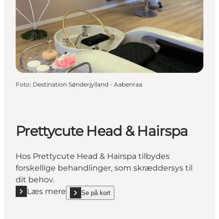
Foto
:
Destination Sønderjylland - Aabenraa
Prettycute Head & Hairspa
Hos Prettycute Head & Hairspa tilbydes
forskellige behandlinger, som skræddersys til
dit behov.
Læs mere
Se på kort
Læs mere "Prettycute Head & Hairspa"
show Prettycute Head & Hairspa on_map