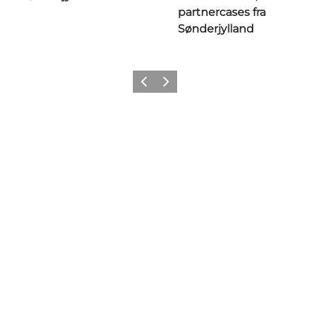
partnercases fra
Sønderjylland
Forrige
Næste
Følg med