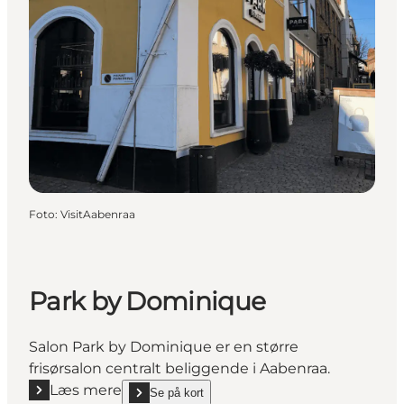
Foto
:
VisitAabenraa
Park by Dominique
Salon Park by Dominique er en større
frisørsalon centralt beliggende i Aabenraa.
Læs mere
Se på kort
Læs mere "Park by Dominique"
show Park by Dominique on_map