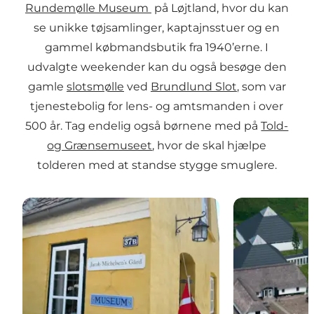
Rundemølle Museum
på Løjtland, hvor du kan
se unikke tøjsamlinger, kaptajnsstuer og en
gammel købmandsbutik fra 1940’erne. I
udvalgte weekender kan du også besøge den
gamle
slotsmølle
ved
Brundlund Slot
, som var
tjenestebolig for lens- og amtsmanden i over
500 år. Tag endelig også børnene med på
Told-
og Grænsemuseet
, hvor de skal hjælpe
tolderen med at standse stygge smuglere.
Egnsmuseet Jacob Michelsens Gård
Told- og Græ