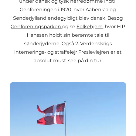
under dansk og tysk herredømme indtil
Genforeningen i 1920, hvor Aabenraa og
Sønderjylland endegyldigt blev dansk. Besøg
Genforeningsparken
og se
Folkehjem
, hvor H.P
Hanssen holdt sin berømte tale til
sønderjyderne. Også 2. Verdenskrigs
internerings- og straffelejr
Frøslevlejren
er et
absolut must-see på din tur.
Frøslevlejren – fra fangenskab til frihed