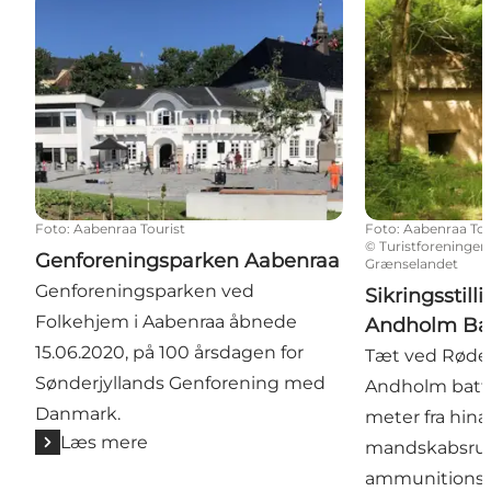
Genforeningsparken Aabenraa
Sikringsstilli
Foto
:
Aabenraa Tourist
Foto
:
Aabenraa Tou
©
Turistforeningen
Genforeningsparken Aabenraa
Grænselandet
Genforeningsparken ved
Sikringsstill
Folkehjem i Aabenraa åbnede
Andholm Bat
15.06.2020, på 100 årsdagen for
Tæt ved Rødek
Sønderjyllands Genforening med
Andholm batte
Danmark.
meter fra hina
Læs mere
mandskabsru
ammunitions