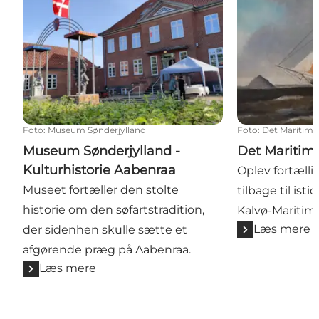
Foto
:
Museum Sønderjylland
Foto
:
Det Maritime 
Museum Sønderjylland -
Det Maritim
Kulturhistorie Aabenraa
Oplev fortælli
Museet fortæller den stolte
tilbage til is
historie om den søfartstradition,
Kalvø-Maritim
Læs mere
der sidenhen skulle sætte et
afgørende præg på Aabenraa.
Læs mere