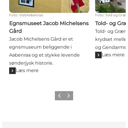
Foto
:
VisitAabenraa
Foto
:
Told og Græ
Egnsmuseet Jacob Michelsens
Told- og Gr
Gård
Told- og Græn
Jacob Michelsens Gård er et
krydset mell
egnsmuseum beliggende i
og Gendarmsti
Læs mere
Aabenraa og et stykke levende
sønderjysk historie.
Læs mere
Forrige
Næste