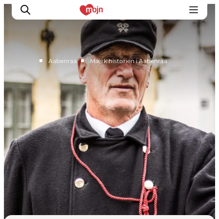
■
■
Aabenraa
Mærk historien i Aabenraa
Aktiv Sammen
Historie
Natur
Overnatning
Det Sker
Planlæg din tur