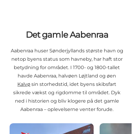
Det gamle Aabenraa
Aabenraa huser Sønderjyllands største havn og
netop byens status som havneby, har haft stor
betydning for området. I 1700- og 1800-tallet
havde Aabenraa, halvøen Løjtland og øen
Kalvø
sin storhedstid, idet byens skibsfart
sikrede vækst og rigdomme til området. Dyk
ned i historien og bliv klogere på det gamle
Aabenraa – oplevelserne venter forude.
Museum Sønderjylland - Kulturhistorie Aabenraa
Det Maritime