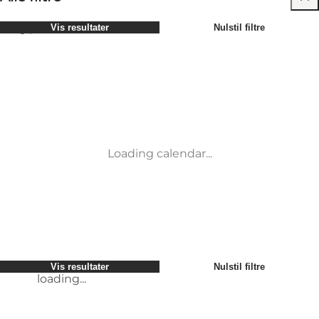
Vælg periode
Vis resultater
Nulstil filtre
Børn
Attraktioner
Venner
Overnatning
Mest populære
Sortér efter
:
Min virksomhed
Aktiviteter
Min partner
Begivenheder
loading...
Mig selv
Mad og drikke
Vis resultater
Nulstil filtre
Transport
Service og information
Vis resultater
Nulstil filtre
loading...
Loading calendar...
loading...
Vis resultater
Nulstil filtre
loading...