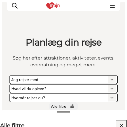
Planlæg din rejse
Oplevelser
Byer & Steder
Søg her efter attraktioner, aktiviteter, events,
Det sker
overnatning og meget mere.
Overnatning
Planlæg din ferie
Jeg rejser med ...
Booking
Hvad vil du opleve?
Hvornår rejser du?
Alle filtre
Jeg rejser med ...
Hvad vil du opleve?
Hvornår rejser du?
Alle filtre