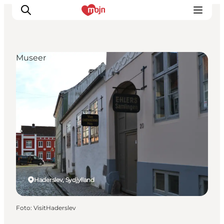
Museer
Oplevelser
Byer & Steder
Det sker
Overnatning
Planlæg din ferie
Booking
Haderslev, Sydjylland
Foto
:
VisitHaderslev