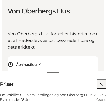
Von Oberbergs Hus
Von Oberbergs Hus fortæller historien om
et af Haderslevs ældst bevarede huse og
dets arkitekt.
Åbningstider
70 DKK
Priser
Besøg hjemmeside
Venner, Min partner, Børn, Mig selv, Min
Fællesbillet til Ehlers Samlingen og Von Oberbergs Hus
70 DKK
virksomhed
Børn (under 18 år)
Gratis